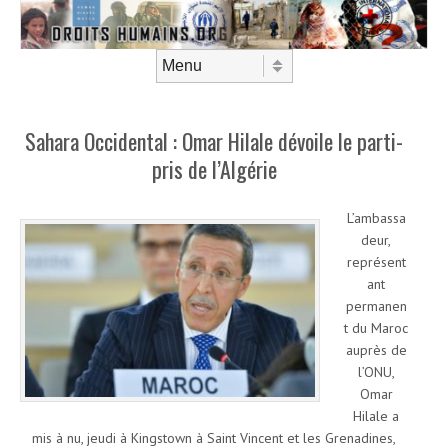
Aller au contenu
Menu
Sahara Occidental : Omar Hilale dévoile le parti-
pris de l’Algérie
L’ambassa
deur,
représent
ant
permanen
t du Maroc
auprès de
l’ONU,
Omar
Hilale a
mis à nu, jeudi à Kingstown à Saint Vincent et les Grenadines,