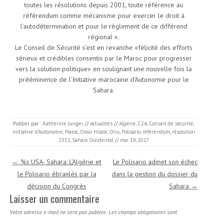
toutes les résolutions depuis 2001, toute référence au
référendum comme mécanisme pour exercer le droit à
l’autodétermination et pour le règlement de ce différend
régional ».
Le Conseil de Sécurité s’est en revanche «félicité des efforts
sérieux et crédibles consentis par le Maroc pour progresser
vers la solution politique» en soulignant une nouvelle fois la
prééminence de l’Initiative marocaine d’Autonomie pour le
Sahara.
Publier par :
Katherine Junger
//
Actualités
//
Algérie
,
C24
,
Conseil de sécurité
,
Initiative d’Autonomie
,
Maroc
,
Omar Hilale
,
Onu
,
Polisario
,
référendum
,
résolution
2351
,
Sahara Occidental
//
mai 19, 2017
Navigation des articles
←
%s USA- Sahara: L’Algérie et
Le Polisario admet son échec
le Polisario ébranlés par la
dans la gestion du dossier du
décision du Congrès
Sahara
→
Laisser un commentaire
Votre adresse e-mail ne sera pas publiée.
Les champs obligatoires sont