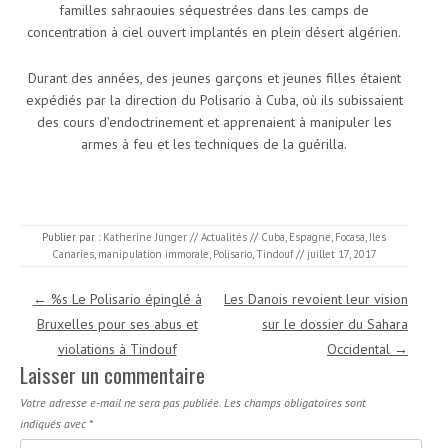
familles sahraouies séquestrées dans les camps de
concentration à ciel ouvert implantés en plein désert algérien.
Durant des années, des jeunes garçons et jeunes filles étaient
expédiés par la direction du Polisario à Cuba, où ils subissaient
des cours d’endoctrinement et apprenaient à manipuler les
armes à feu et les techniques de la guérilla.
Publier par :
Katherine Junger
//
Actualités
//
Cuba
,
Espagne
,
Focasa
,
Iles
Canaries
,
manipulation immorale
,
Polisario
,
Tindouf
//
juillet 17, 2017
Navigation des articles
←
%s Le Polisario épinglé à
Les Danois revoient leur vision
Bruxelles pour ses abus et
sur le dossier du Sahara
violations à Tindouf
Occidental
→
Laisser un commentaire
Votre adresse e-mail ne sera pas publiée.
Les champs obligatoires sont
indiqués avec
*