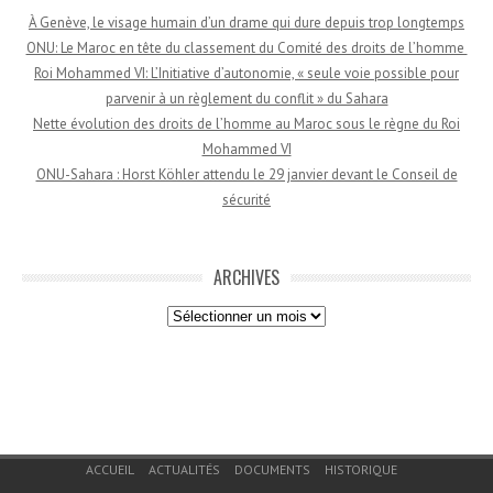
À Genève, le visage humain d’un drame qui dure depuis trop longtemps
ONU: Le Maroc en tête du classement du Comité des droits de l’homme
Roi Mohammed VI: L’Initiative d’autonomie, « seule voie possible pour
parvenir à un règlement du conflit » du Sahara
Nette évolution des droits de l’homme au Maroc sous le règne du Roi
Mohammed VI
ONU-Sahara : Horst Köhler attendu le 29 janvier devant le Conseil de
sécurité
ARCHIVES
Archives
Menu du bas de page
ACCUEIL
ACTUALITÉS
DOCUMENTS
HISTORIQUE