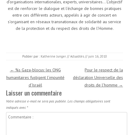
d’organisations internationales, experts, universitaires… L’objectif
est de renforcer le dialogue et l’échange de bonnes pratiques
entre ces différents acteurs, appelés à agir de concert en
s’organisant en réseaux transnationaux de solidarité au service
de la protection et du respect des droits de l’Homme.
Publier par :
Katherine Junger
//
Actualités
//
juin 16, 2010
Navigation des articles
←
%s Gaza-blocus: les ONG
Pour le respect de la
humanitaires fustigent l’impunité
déclaration Universelle des
d’Israël
droits de l’homme
→
Laisser un commentaire
Votre adresse e-mail ne sera pas publiée.
Les champs obligatoires sont
indiqués avec
*