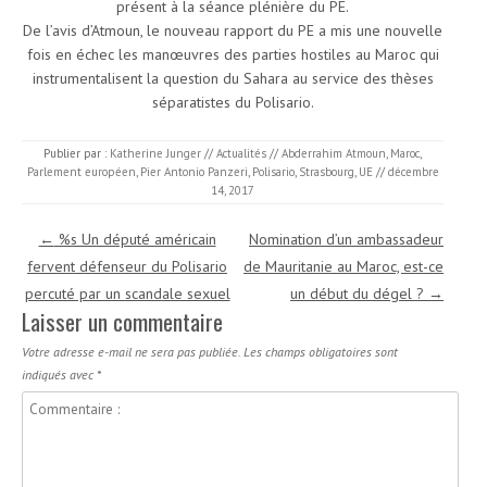
présent à la séance plénière du PE.
De l’avis d’Atmoun, le nouveau rapport du PE a mis une nouvelle
fois en échec les manœuvres des parties hostiles au Maroc qui
instrumentalisent la question du Sahara au service des thèses
séparatistes du Polisario.
Publier par :
Katherine Junger
//
Actualités
//
Abderrahim Atmoun
,
Maroc
,
Parlement européen
,
Pier Antonio Panzeri
,
Polisario
,
Strasbourg
,
UE
//
décembre
14, 2017
Navigation des articles
←
%s Un député américain
Nomination d’un ambassadeur
fervent défenseur du Polisario
de Mauritanie au Maroc, est-ce
percuté par un scandale sexuel
un début du dégel ?
→
Laisser un commentaire
Votre adresse e-mail ne sera pas publiée.
Les champs obligatoires sont
indiqués avec
*