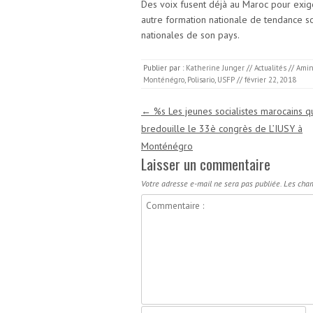
Des voix fusent déjà au Maroc pour exi
autre formation nationale de tendance so
nationales de son pays.
Publier par :
Katherine Junger
//
Actualités
//
Amin
Monténégro
,
Polisario
,
USFP
//
février 22, 2018
Navigation des articles
←
%s Les jeunes socialistes marocains qu
bredouille le 33è congrès de L’IUSY à
Monténégro
Laisser un commentaire
Votre adresse e-mail ne sera pas publiée.
Les cham