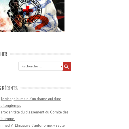
CHER
he
S RÉCENTS
 le visage humain d’un drame qui dure
rop longtemps
aroc en tête du classement du Comité des
e l’homme
med VI: L’Initiative d’autonomie, « seule