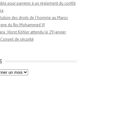
ible pour parvenir à un règlement du conflit
ra
lution des droits de l’homme au Maroc
règne du Roi Mohammed VI
a : Horst Köhler attendu le 29 janvier
 Conseil de sécurité
S