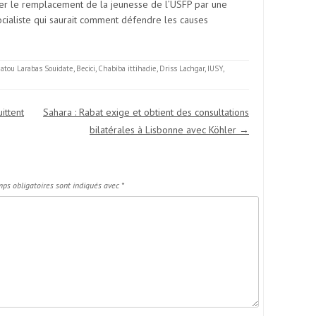
ger le remplacement de la jeunesse de l’USFP par une
cialiste qui saurait comment défendre les causes
atou Larabas Souidate
,
Becici
,
Chabiba ittihadie
,
Driss Lachgar
,
IUSY
,
ittent
Sahara : Rabat exige et obtient des consultations
bilatérales à Lisbonne avec Köhler
→
ps obligatoires sont indiqués avec
*