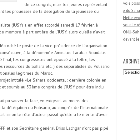
voie poss
de ce congrès, mais les jeunes représentant
» du Saha
vant les prouesses de la délégation de la jeunesse du
Nette évo
ialiste (IUSY) a en effet accordé samedi 17 février, à
sous le 
 de membre à part entière de l’IUSY, alors qu’elle n’avait
ONU-Sahar
devant le
écroché le poste de la vice-présidence de l’organisation
is consécutive, à la dénommée Aminatou Larabas Souidate.
inal, les congressistes ont épousé à la lettre, les
ARCHIVE
es ressources du Sahara etc..) des séparatistes du Polisario,
Archives
tionales légitimes du Maroc.
projet intitulé «Le Sahara occidental : dernière colonie en
t et soumis au 33ème congrès de l’IUSY pour être inclu
ait pu sauver la face, en exigeant au moins, des
 délégation du Polisario, au congrès de l’Internationale
ait, sinon le rôle d’acteur passif qu’elle a le mérite d’avoir
USFP et son Secrétaire général Driss Lachgar n’ont pas pipé