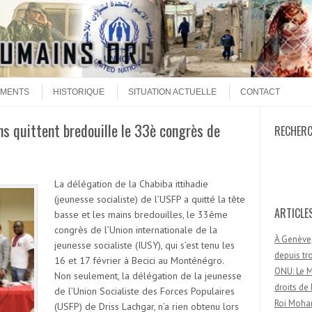
MENTS
HISTORIQUE
SITUATION ACTUELLE
CONTACT
ns quittent bredouille le 33è congrès de
RECHER
Recherc
La délégation de la Chabiba ittihadie
(jeunesse socialiste) de l’USFP a quitté la tête
ARTICLE
basse et les mains bredouilles, le 33ème
congrès de l’Union internationale de la
À Genève,
jeunesse socialiste (IUSY), qui s’est tenu les
depuis t
16 et 17 février à Becici au Monténégro.
ONU: Le M
Non seulement, la délégation de la jeunesse
droits d
de l’Union Socialiste des Forces Populaires
Roi Moham
(USFP) de Driss Lachgar, n’a rien obtenu lors