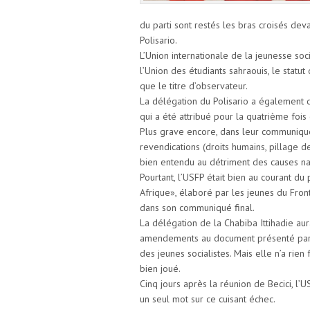
du parti sont restés les bras croisés de
Polisario.
L’Union internationale de la jeunesse soc
l’Union des étudiants sahraouis, le statut
que le titre d’observateur.
La délégation du Polisario a également d
qui a été attribué pour la quatrième fo
Plus grave encore, dans leur communiqué f
revendications (droits humains, pillage d
bien entendu au détriment des causes na
Pourtant, l’USFP était bien au courant du 
Afrique», élaboré par les jeunes du Fron
dans son communiqué final.
La délégation de la Chabiba Ittihadie aur
amendements au document présenté par la
des jeunes socialistes. Mais elle n’a rien f
bien joué.
Cinq jours après la réunion de Becici, l’
un seul mot sur ce cuisant échec.