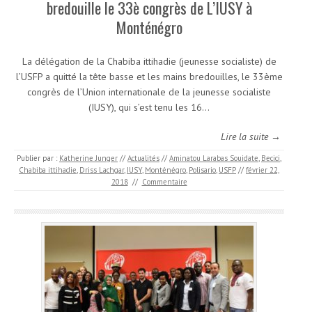
bredouille le 33è congrès de L’IUSY à
Monténégro
La délégation de la Chabiba ittihadie (jeunesse socialiste) de
l’USFP a quitté la tête basse et les mains bredouilles, le 33ème
congrès de l’Union internationale de la jeunesse socialiste
(IUSY), qui s’est tenu les 16…
Lire la suite →
Publier par :
Katherine Junger
//
Actualités
//
Aminatou Larabas Souidate
,
Becici
,
Chabiba ittihadie
,
Driss Lachgar
,
IUSY
,
Monténégro
,
Polisario
,
USFP
//
février 22,
2018
//
Commentaire