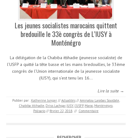
Les jeunes socialistes marocains quittent
bredouille le 33è congrès de L’IUSY à
Monténégro
La délégation de la Chabiba ittihadie (jeunesse socialiste) de
l’USFP a quitté la tête basse et les mains bredouilles, le 33ème
congrès de l’Union internationale de la jeunesse socialiste
(IUSY), qui s’est tenu les 16…
Lire la suite →
Publier par :
Katherine Junger
//
Actualités
//
Aminatou Larabas Souidate
,
Chabiba ittihadie
,
Driss Lachgar
,
IUSY
,
l’USFP
,
Maroc
,
Monténégro
,
Polisario
//
février 22, 2018
//
Commentaire