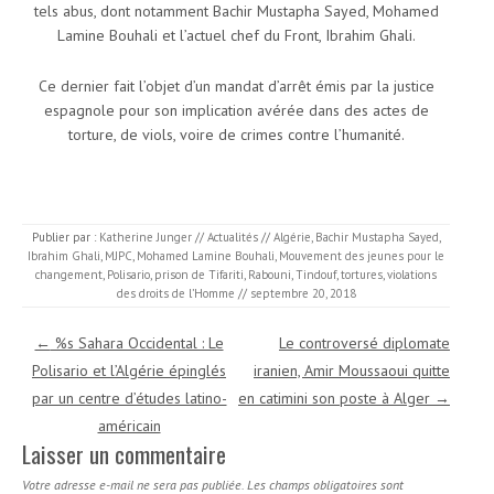
tels abus, dont notamment Bachir Mustapha Sayed, Mohamed
Lamine Bouhali et l’actuel chef du Front, Ibrahim Ghali.
Ce dernier fait l’objet d’un mandat d’arrêt émis par la justice
espagnole pour son implication avérée dans des actes de
torture, de viols, voire de crimes contre l’humanité.
Publier par :
Katherine Junger
//
Actualités
//
Algérie
,
Bachir Mustapha Sayed
,
Ibrahim Ghali
,
MJPC
,
Mohamed Lamine Bouhali
,
Mouvement des jeunes pour le
changement
,
Polisario
,
prison de Tifariti
,
Rabouni
,
Tindouf
,
tortures
,
violations
des droits de l’Homme
//
septembre 20, 2018
Navigation des articles
←
%s Sahara Occidental : Le
Le controversé diplomate
Polisario et l’Algérie épinglés
iranien, Amir Moussaoui quitte
par un centre d’études latino-
en catimini son poste à Alger
→
américain
Laisser un commentaire
Votre adresse e-mail ne sera pas publiée.
Les champs obligatoires sont