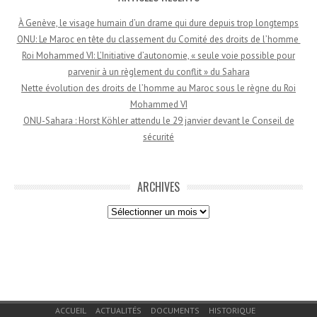
À Genève, le visage humain d’un drame qui dure depuis trop longtemps
ONU: Le Maroc en tête du classement du Comité des droits de l’homme
Roi Mohammed VI: L’Initiative d’autonomie, « seule voie possible pour
parvenir à un règlement du conflit » du Sahara
Nette évolution des droits de l’homme au Maroc sous le règne du Roi
Mohammed VI
ONU-Sahara : Horst Köhler attendu le 29 janvier devant le Conseil de
sécurité
ARCHIVES
Archives
Menu du bas de page
ACCUEIL
ACTUALITÉS
DOCUMENTS
HISTORIQUE