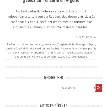
Un haut cadre du Polisario a fuité du QG du front
indépendantiste sahraouie à Rabouni, des documents classés
confidentiels et qui révèlent les formes de tortures que
subissent les Sahraouis et des Mauritaniens dans les…
Lire la suite →
Publier par :
Katherine Junger
//
Actualités
//
Algérie
,
Bachir Mustapha Sayed
,
Ibrahim Ghali
,
MJPC
,
Mohamed Lamine Bouhali
,
Mouvement des jeunes pour le
changement
,
Polisario
,
prison de Tifariti
,
Rabouni
,
Tindouf
,
tortures
,
violations
des droits de l’Homme
//
septembre 20, 2018
//
Commentaire
RECHERCHER
Recherche
ARTICLES RÉCENTS