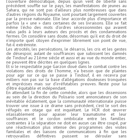
l’ouverture démocratique, depuis qu’un vent de liberté sans
précédent souffle sur le pays, les manifestations de jeunes au
Sahara, qui ne sont pas d’ailleurs plus nombreuses que dans
d’autres régions du Royaume, sont pourtant largement couvertes
par la presse nationale. Elle leur accorde plus d’importance et
parfois la « une » dans certaines de ses livraisons. Elle se fait
même l’écho des mots d’ordres sécessionnistes qui avaient
valus jadis à leurs auteurs des procès et des condamnations
fermes. On considère sans doute, désormais qu’il est du droit de
n’importe quel citoyen d’exprimer librement son point de vue,
fut-il extrémiste.
Les atrocités, les persécutions, le désarroi, les cris et les gestes
de désespoir, autant de souffrances que subissent les damnés
de Tindouf au 21ème siècle et aussi et au vue du monde entier,
ne peuvent être décrites en quelques lignes.
Et si le respectable juge Garzon doué dans le combat contre les
violations des droits de l’homme, n’a besoin que de plaintes
pour agir sur ce qui se passe à Tindouf, il en recevra par
milliers non pas sur la base d’allégations douteuses tronquées
et imprécises mais sur d’irréfutables preuves. Reste pour lui
d’être équitable et indépendant.
En attendant la fin de cette comédie, alors que les dissensions
au sein de la direction du Polisario sont annonciateurs de son
inévitable éclatement, que la communauté internationale puisse
trouver une issue à ce drame sans précédent, c’est le sort des
réfugiés en otage qui est inquiétant. Le HCR doit œuvrer
inlassablement pour apaiser leur traumatisme et leur
souffrances et le cordon ombilicale entre les familles
contraintes à la séparation ne doit en aucun cas être coupé, par
une réactivisation plus intense des programmes des visites
familiales et des liaisons de communications à fin que les
retrouvailles définitives puissent se dérouler sans