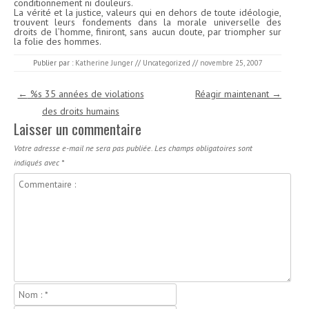
conditionnement ni douleurs.
La vérité et la justice, valeurs qui en dehors de toute idéologie,
trouvent leurs fondements dans la morale universelle des
droits de l’homme, finiront, sans aucun doute, par triompher sur
la folie des hommes.
Publier par :
Katherine Junger
//
Uncategorized
//
novembre 25, 2007
Navigation des articles
←
%s 35 années de violations
Réagir maintenant
→
des droits humains
Laisser un commentaire
Votre adresse e-mail ne sera pas publiée.
Les champs obligatoires sont
indiqués avec
*