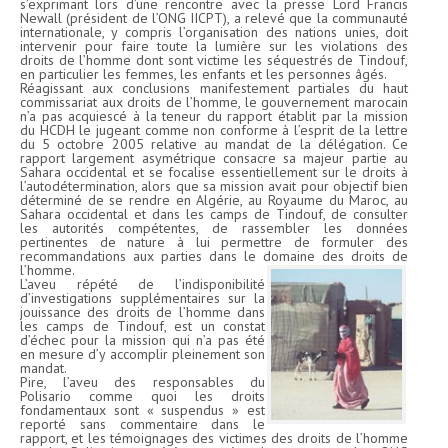
s’exprimant lors d’une rencontre avec la presse Lord Francis
Newall (président de l’ONG IICPT), a relevé que la communauté
internationale, y compris l’organisation des nations unies, doit
intervenir pour faire toute la lumière sur les violations des
droits de l’homme dont sont victime les séquestrés de Tindouf,
en particulier les femmes, les enfants et les personnes âgés.
Réagissant aux conclusions manifestement partiales du haut
commissariat aux droits de l’homme, le gouvernement marocain
n’a pas acquiescé à la teneur du rapport établit par la mission
du HCDH le jugeant comme non conforme à l’esprit de la lettre
du 5 octobre 2005 relative au mandat de la délégation. Ce
rapport largement asymétrique consacre sa majeur partie au
Sahara occidental et se focalise essentiellement sur le droits à
l’autodétermination, alors que sa mission avait pour objectif bien
déterminé de se rendre en Algérie, au Royaume du Maroc, au
Sahara occidental et dans les camps de Tindouf, de consulter
les autorités compétentes, de rassembler les données
pertinentes de nature à lui permettre de formuler des
recommandations aux parties dans le domaine des droits de
l’homme.
L’aveu répété de l’indisponibilité
d’investigations supplémentaires sur la
jouissance des droits de l’homme dans
les camps de Tindouf, est un constat
d’échec pour la mission qui n’a pas été
en mesure d’y accomplir pleinement son
mandat.
Pire, l’aveu des responsables du
Polisario comme quoi les droits
fondamentaux sont « suspendus » est
reporté sans commentaire dans le
rapport, et les témoignages des victimes des droits de l’homme