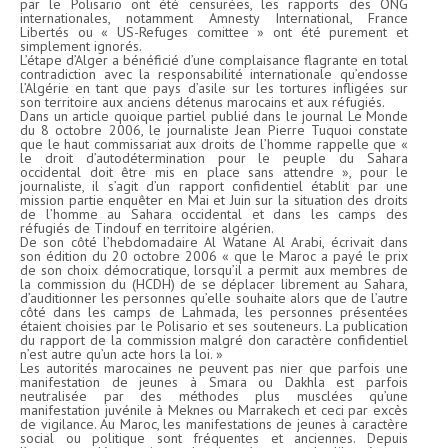
par le Polisario ont été censurées, les rapports des ONG
internationales, notamment Amnesty International, France
Libertés ou « US-Refuges comittee » ont été purement et
simplement ignorés.
L’étape d’Alger a bénéficié d’une complaisance flagrante en total
contradiction avec la responsabilité internationale qu’endosse
l’Algérie en tant que pays d’asile sur les tortures infligées sur
son territoire aux anciens détenus marocains et aux réfugiés.
Dans un article quoique partiel publié dans le journal Le Monde
du 8 octobre 2006, le journaliste Jean Pierre Tuquoi constate
que le haut commissariat aux droits de l’homme rappelle que «
le droit d’autodétermination pour le peuple du Sahara
occidental doit être mis en place sans attendre », pour le
journaliste, il s’agit d’un rapport confidentiel établit par une
mission partie enquêter en Mai et Juin sur la situation des droits
de l’homme au Sahara occidental et dans les camps des
réfugiés de Tindouf en territoire algérien.
De son côté l’hebdomadaire Al Watane Al Arabi, écrivait dans
son édition du 20 octobre 2006 « que le Maroc a payé le prix
de son choix démocratique, lorsqu’il a permit aux membres de
la commission du (HCDH) de se déplacer librement au Sahara,
d’auditionner les personnes qu’elle souhaite alors que de l’autre
côté dans les camps de Lahmada, les personnes présentées
étaient choisies par le Polisario et ses souteneurs. La publication
du rapport de la commission malgré don caractère confidentiel
n’est autre qu’un acte hors la loi. »
Les autorités marocaines ne peuvent pas nier que parfois une
manifestation de jeunes à Smara ou Dakhla est parfois
neutralisée par des méthodes plus musclées qu’une
manifestation juvénile à Meknes ou Marrakech et ceci par excès
de vigilance. Au Maroc, les manifestations de jeunes à caractère
social ou politique sont fréquentes et anciennes. Depuis