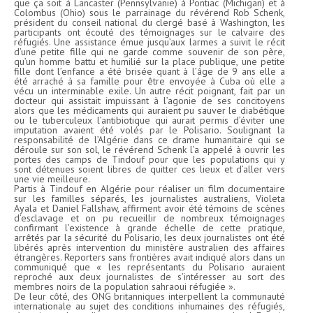
que ça soit à Lancaster (Pennsylvanie) à Pontiac (Michigan) et à
Colombus (Ohio) sous le parrainage du révérend Rob Schenk,
président du conseil national du clergé basé à Washington, les
participants ont écouté des témoignages sur le calvaire des
réfugiés. Une assistance émue jusqu’aux larmes a suivit le récit
d’une petite fille qui ne garde comme souvenir de son père,
qu’un homme battu et humilié sur la place publique, une petite
fille dont l’enfance a été brisée quant à l’âge de 9 ans elle a
été arraché à sa famille pour être envoyée à Cuba où elle a
vécu un interminable exile. Un autre récit poignant, fait par un
docteur qui assistait impuissant à l’agonie de ses concitoyens
alors que les médicaments qui auraient pu sauver le diabétique
ou le tuberculeux l’antibiotique qui aurait permis d’éviter une
imputation avaient été volés par le Polisario. Soulignant la
responsabilité de l’Algérie dans ce drame humanitaire qui se
déroule sur son sol, le révérend Schenk l’a appelé à ouvrir les
portes des camps de Tindouf pour que les populations qui y
sont détenues soient libres de quitter ces lieux et d’aller vers
une vie meilleure.
Partis à Tindouf en Algérie pour réaliser un film documentaire
sur les familles séparés, les journalistes australiens, Violeta
Ayala et Daniel Fallshaw, affirment avoir été témoins de scènes
d’esclavage et on pu recueillir de nombreux témoignages
confirmant l’existence à grande échelle de cette pratique,
arrêtés par la sécurité du Polisario, les deux journalistes ont été
libérés après intervention du ministère australien des affaires
étrangères. Reporters sans frontières avait indiqué alors dans un
communiqué que « les représentants du Polisario auraient
reproché aux deux journalistes de s’intéresser au sort des
membres noirs de la population sahraoui réfugiée ».
De leur côté, des ONG britanniques interpellent la communauté
internationale au sujet des conditions inhumaines des réfugiés,