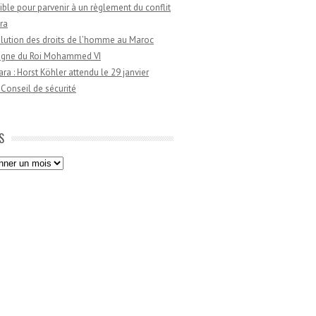
ible pour parvenir à un règlement du conflit
ra
lution des droits de l’homme au Maroc
règne du Roi Mohammed VI
a : Horst Köhler attendu le 29 janvier
 Conseil de sécurité
S