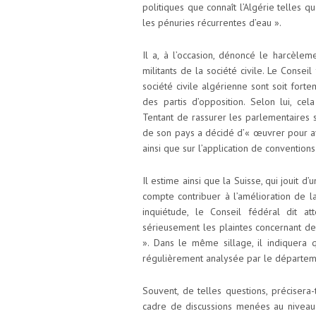
politiques que connaît l’Algérie telles q
les pénuries récurrentes d’eau ».
Il a, à l’occasion, dénoncé le harcèleme
militants de la société civile. Le Consei
société civile algérienne sont soit fort
des partis d’opposition. Selon lui, cel
Tentant de rassurer les parlementaires 
de son pays a décidé d’« œuvrer pour av
ainsi que sur l’application de convention
Il estime ainsi que la Suisse, qui jouit 
compte contribuer à l’amélioration de l
inquiétude, le Conseil fédéral dit a
sérieusement les plaintes concernant des 
». Dans le même sillage, il indiquera 
régulièrement analysée par le départeme
Souvent, de telles questions, précisera-
cadre de discussions menées au niveau