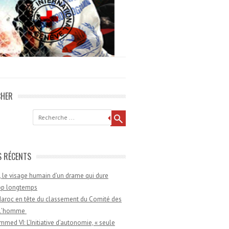
CHER
he
S RÉCENTS
 le visage humain d’un drame qui dure
rop longtemps
aroc en tête du classement du Comité des
e l’homme
med VI: L’Initiative d’autonomie, « seule