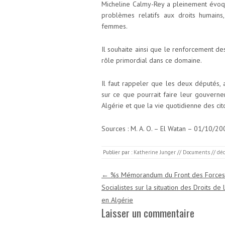
Micheline Calmy-Rey a pleinement évoqué
problèmes relatifs aux droits humains
femmes.
Il souhaite ainsi que le renforcement des
rôle primordial dans ce domaine.
Il faut rappeler que les deux députés, 
sur ce que pourrait faire leur gouverne
Algérie et que la vie quotidienne des cit
Sources : M. A. O. – El Watan – 01/10/20
Publier par :
Katherine Junger
//
Documents
//
déc
Navigation des articles
←
%s Mémorandum du Front des Forces
Socialistes sur la situation des Droits d
en Algérie
Laisser un commentaire