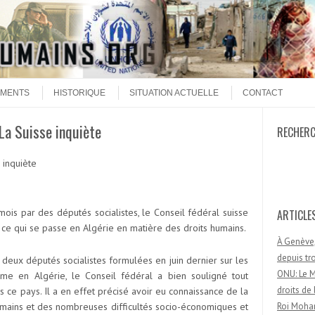
MENTS
HISTORIQUE
SITUATION ACTUELLE
CONTACT
 La Suisse inquiète
RECHER
Recherc
 inquiète
 mois par des députés socialistes, le Conseil fédéral suisse
ARTICLE
e qui se passe en Algérie en matière des droits humains.
À Genève,
depuis t
deux députés socialistes formulées en juin dernier sur les
ONU: Le M
mme en Algérie, le Conseil fédéral a bien souligné tout
droits d
ns ce pays. Il a en effet précisé avoir eu connaissance de la
humains et des nombreuses difficultés socio-économiques et
Roi Moham