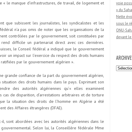
ue « le manque d’infrastructures, de travail, de logement et
voie poss
» du Saha
Nette évo
nt que subissent les journalistes, les syndicalistes et les
sous le 
l fédéral n’a pas omis de noter que les organisations de la
ONU-Sahar
ement contrôlées par le gouvernement, soit constituées par
devant le
a rend difficile un partenariat direct avec ces dernières.
suisses, le Conseil fédéral a indiqué que le gouvernement
oir un impact sur l’exercice du respect des droits humains
ARCHIVE
s ratifiées par le gouvernement algérien ».
Archives
d’une grande confiance de la part du gouvernement algérien,
a situation des droits humains dans le pays. Exprimant son
ttendre des autorités algériennes qu’« elles examinent
cas de disparition, d’arrestations arbitraires et de torture
que la situation des droits de l’homme en Algérie a été
nt des Affaires étrangères (DFAE).
t-il, sont abordées avec les autorités algériennes dans le
 gouvernemental. Selon lui, la Conseillère fédérale Mme