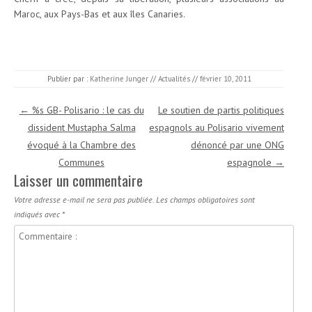
Maroc, aux Pays-Bas et aux îles Canaries.
Publier par :
Katherine Junger
//
Actualités
//
février 10, 2011
Navigation des articles
←
%s GB- Polisario : le cas du
Le soutien de partis politiques
dissident Mustapha Salma
espagnols au Polisario vivement
évoqué à la Chambre des
dénoncé par une ONG
Communes
espagnole
→
Laisser un commentaire
Votre adresse e-mail ne sera pas publiée.
Les champs obligatoires sont
indiqués avec
*