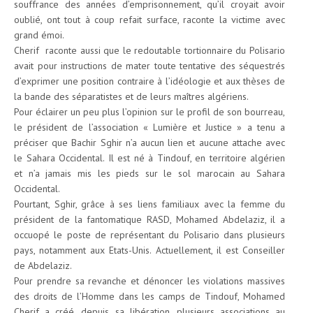
souffrance des années d’emprisonnement, qu’il croyait avoir
oublié, ont tout à coup refait surface, raconte la victime avec
grand émoi.
Cherif raconte aussi que le redoutable tortionnaire du Polisario
avait pour instructions de mater toute tentative des séquestrés
d’exprimer une position contraire à l’idéologie et aux thèses de
la bande des séparatistes et de leurs maîtres algériens.
Pour éclairer un peu plus l’opinion sur le profil de son bourreau,
le président de l’association « Lumière et Justice » a tenu a
préciser que Bachir Sghir n’a aucun lien et aucune attache avec
le Sahara Occidental. Il est né à Tindouf, en territoire algérien
et n’a jamais mis les pieds sur le sol marocain au Sahara
Occidental.
Pourtant, Sghir, grâce à ses liens familiaux avec la femme du
président de la fantomatique RASD, Mohamed Abdelaziz, il a
occuopé le poste de représentant du Polisario dans plusieurs
pays, notamment aux Etats-Unis. Actuellement, il est Conseiller
de Abdelaziz.
Pour prendre sa revanche et dénoncer les violations massives
des droits de l’Homme dans les camps de Tindouf, Mohamed
Cherif a créé, depuis sa libération, plusieurs associations au