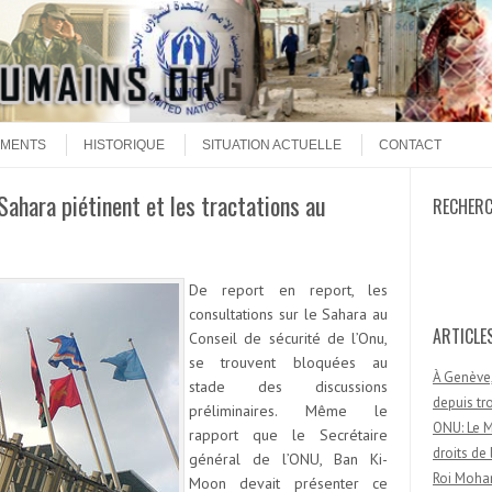
MENTS
HISTORIQUE
SITUATION ACTUELLE
CONTACT
Sahara piétinent et les tractations au
RECHER
Recherc
De report en report, les
consultations sur le Sahara au
ARTICLE
Conseil de sécurité de l’Onu,
se trouvent bloquées au
À Genève,
stade des discussions
depuis t
préliminaires. Même le
ONU: Le M
rapport que le Secrétaire
droits d
général de l’ONU, Ban Ki-
Roi Moham
Moon devait présenter ce