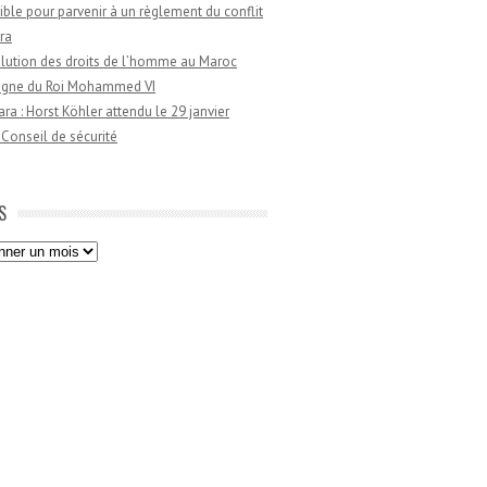
ible pour parvenir à un règlement du conflit
ra
lution des droits de l’homme au Maroc
règne du Roi Mohammed VI
a : Horst Köhler attendu le 29 janvier
 Conseil de sécurité
S