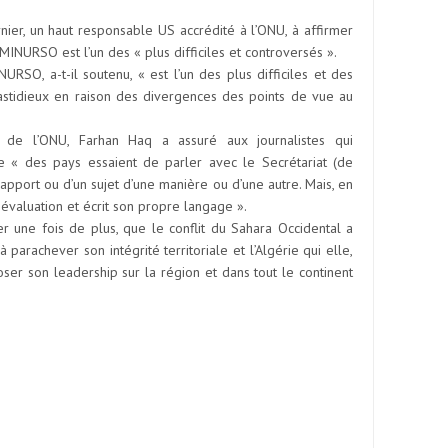
nier, un haut responsable US accrédité à l’ONU, à affirmer
NURSO est l’un des « plus difficiles et controversés ».
SO, a-t-il soutenu, « est l’un des plus difficiles et des
fastidieux en raison des divergences des points de vue au
t de l’ONU, Farhan Haq a assuré aux journalistes qui
 que « des pays essaient de parler avec le Secrétariat (de
rapport ou d’un sujet d’une manière ou d’une autre. Mais, en
e évaluation et écrit son propre langage ».
er une fois de plus, que le conflit du Sahara Occidental a
 parachever son intégrité territoriale et l’Algérie qui elle,
oser son leadership sur la région et dans tout le continent