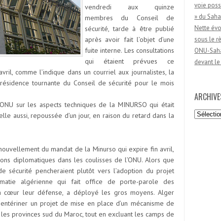
voie poss
vendredi aux quinze
» du Saha
membres du Conseil de
Nette évo
sécurité, tarde à être publié
après avoir fait l’objet d’une
sous le 
fuite interne. Les consultations
ONU-Sahar
qui étaient prévues ce
devant le
vril, comme l’indique dans un courriel aux journalistes, la
résidence tournante du Conseil de sécurité pour le mois
ARCHIVE
’ONU sur les aspects techniques de la MINURSO qui était
Archives
le aussi, repoussée d’un jour, en raison du retard dans la
enouvellement du mandat de la Minurso qui expire fin avril,
ations diplomatiques dans les coulisses de l’ONU. Alors que
sécurité pencheraient plutôt vers l’adoption du projet
matie algérienne qui fait office de porte-parole des
 à cœur leur défense, a déployé les gros moyens. Alger
e entériner un projet de mise en place d’un mécanisme de
 les provinces sud du Maroc, tout en excluant les camps de