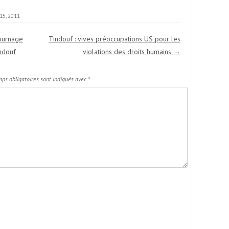
 15, 2011
tournage
Tindouf : vives préoccupations US pour les
ndouf
violations des droits humains
→
ps obligatoires sont indiqués avec
*