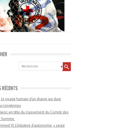
CHER
he
S RÉCENTS
 le visage humain d’un drame qui dure
rop longtemps
aroc en tête du classement du Comité des
e l’homme
med VI: L’Initiative d’autonomie, « seule