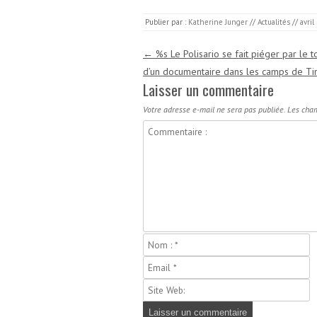
Publier par :
Katherine Junger
//
Actualités
//
avril
Navigation des articles
←
%s Le Polisario se fait piéger par le 
d’un documentaire dans les camps de Ti
Laisser un commentaire
Votre adresse e-mail ne sera pas publiée.
Les cham