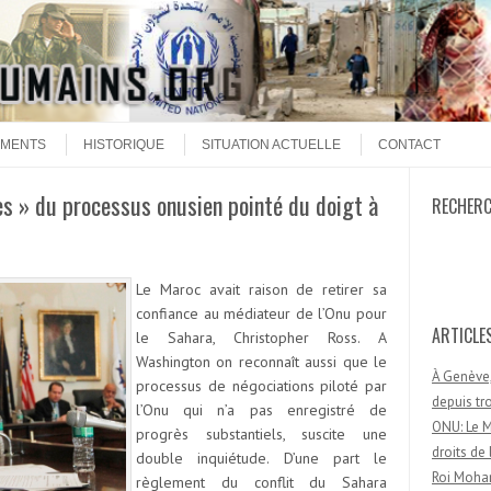
MENTS
HISTORIQUE
SITUATION ACTUELLE
CONTACT
ès » du processus onusien pointé du doigt à
RECHER
Recherc
Le Maroc
avait raison de retirer sa
confiance au médiateur de l’Onu pour
ARTICLE
le Sahara, Christopher Ross. A
Washington on reconnaît aussi que le
À Genève,
processus de négociations piloté par
depuis t
l’Onu qui n’a pas enregistré de
ONU: Le M
progrès substantiels, suscite une
droits d
double inquiétude. D’une part le
Roi Moham
règlement du conflit du Sahara