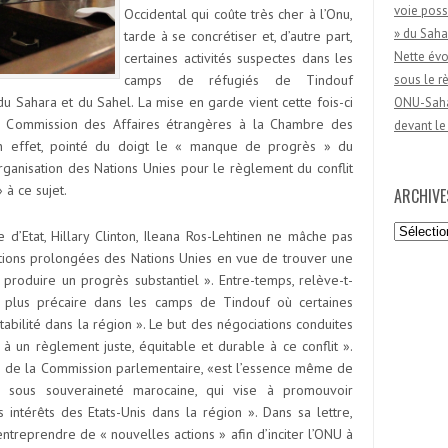
voie poss
Occidental qui coûte très cher à l’Onu,
» du Saha
tarde à se concrétiser et, d’autre part,
Nette évo
certaines activités suspectes dans les
camps de réfugiés de Tindouf
sous le 
du Sahara et du Sahel. La mise en garde vient cette fois-ci
ONU-Sahar
la Commission des Affaires étrangères à la Chambre des
devant le
 en effet, pointé du doigt le « manque de progrès » du
ganisation des Nations Unies pour le règlement du conflit
 à ce sujet.
ARCHIVE
Archives
 d’Etat, Hillary Clinton, Ileana Ros-Lehtinen ne mâche pas
tions prolongées des Nations Unies en vue de trouver une
 produire un progrès substantiel ». Entre-temps, relève-t-
en plus précaire dans les camps de Tindouf où certaines
stabilité dans la région ». Le but des négociations conduites
ir à un règlement juste, équitable et durable à ce conflit ».
te de la Commission parlementaire, «est l’essence même de
, sous souveraineté marocaine, qui vise à promouvoir
s intérêts des Etats-Unis dans la région ». Dans sa lettre,
ntreprendre de « nouvelles actions » afin d’inciter l’ONU à