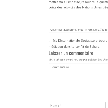
mettre fin à l’impasse, résoudre la ques
coûts des activités des Nations Unies lié
Publier par :
Katherine Junger
//
Actualités
//
juin 
Navigation des articles
←
%s L’Internationale Socialiste prépare
médiation dans le conflit du Sahara
Laisser un commentaire
Votre adresse e-mail ne sera pas publiée.
Les cham