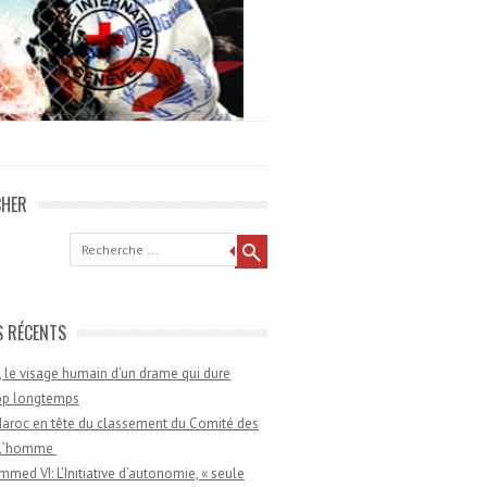
CHER
he
S RÉCENTS
 le visage humain d’un drame qui dure
rop longtemps
aroc en tête du classement du Comité des
e l’homme
med VI: L’Initiative d’autonomie, « seule