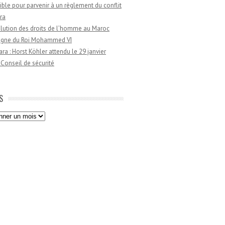
ible pour parvenir à un règlement du conflit
ra
lution des droits de l’homme au Maroc
règne du Roi Mohammed VI
a : Horst Köhler attendu le 29 janvier
 Conseil de sécurité
S