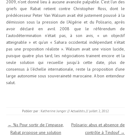
2009, n’ont donné lieu à aucune avancée palpable. C’est l’un des
griefs que Rabat retient contre Christopher Ross, dont le
prédécesseur Peter Van Walsum avait été justement poussé à la
démission sous la pression de l’Algérie et du Polisario, après
avoir déclaré en avril 2008 que le référendum de
l’autodétermination n’était pas, à son avis, « un objectif
atteignable » et qu’un « Sahara occidental indépendant n’était
pas une proposition réaliste ». Walsum avait une vision lucide,
puisque quatre plus tard, les négociations trainent encore et la
seule solution qui recueille jusqu’à cette date, plus de
consensus à l’échelle internationale, reste la proposition d’une
large autonomie sous souveraineté marocaine. A bon entendeur
salut.
Publier par :
Katherine Junger
//
Actualités
//
juillet 2, 2012
Navigation des articles
←
%s Pour sortir de l’impasse,
Polisario: abus et absence de
Rabat propose une solution
contrôle à Tindouf
→