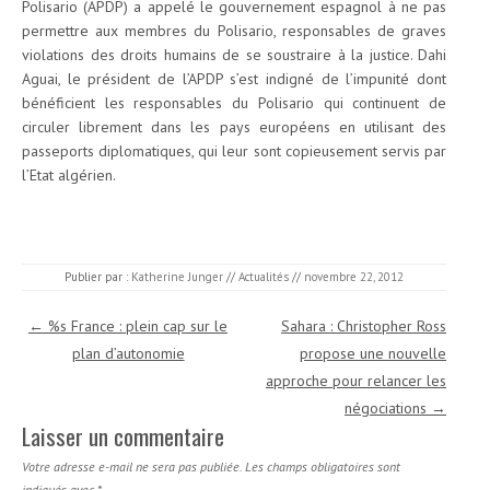
Polisario (APDP) a appelé le gouvernement espagnol à ne pas
permettre aux membres du Polisario, responsables de graves
violations des droits humains de se soustraire à la justice. Dahi
Aguai, le président de l’APDP s’est indigné de l’impunité dont
bénéficient les responsables du Polisario qui continuent de
circuler librement dans les pays européens en utilisant des
passeports diplomatiques, qui leur sont copieusement servis par
l’Etat algérien.
Publier par :
Katherine Junger
//
Actualités
//
novembre 22, 2012
Navigation des articles
←
%s France : plein cap sur le
Sahara : Christopher Ross
plan d’autonomie
propose une nouvelle
approche pour relancer les
négociations
→
Laisser un commentaire
Votre adresse e-mail ne sera pas publiée.
Les champs obligatoires sont
indiqués avec
*