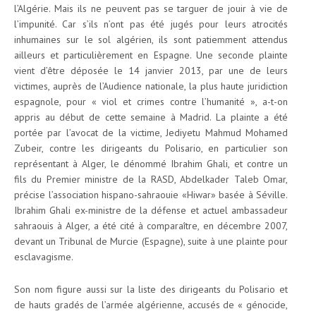
l’Algérie. Mais ils ne peuvent pas se targuer de jouir à vie de
l’impunité. Car s’ils n’ont pas été jugés pour leurs atrocités
inhumaines sur le sol algérien, ils sont patiemment attendus
ailleurs et particulièrement en Espagne. Une seconde plainte
vient d’être déposée le 14 janvier 2013, par une de leurs
victimes, auprès de l’Audience nationale, la plus haute juridiction
espagnole, pour « viol et crimes contre l’humanité », a-t-on
appris au début de cette semaine à Madrid. La plainte a été
portée par l’avocat de la victime, Jediyetu Mahmud Mohamed
Zubeir, contre les dirigeants du Polisario, en particulier son
représentant à Alger, le dénommé Ibrahim Ghali, et contre un
fils du Premier ministre de la RASD, Abdelkader Taleb Omar,
précise l’association hispano-sahraouie «Hiwar» basée à Séville.
Ibrahim Ghali ex-ministre de la défense et actuel ambassadeur
sahraouis à Alger, a été cité à comparaître, en décembre 2007,
devant un Tribunal de Murcie (Espagne), suite à une plainte pour
esclavagisme.
Son nom figure aussi sur la liste des dirigeants du Polisario et
de hauts gradés de l’armée algérienne, accusés de « génocide,