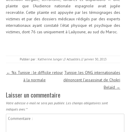
plainte que l’Audience nationale espagnole avait jugée
recevable. Cette plainte est appuyée par les témoignages des
victimes et par des dossiers médicaux rédigés par des experts
internationaux ayant constaté l’état physique et psychique des
victimes, dont 76 cas uniquement à Laâyoune, au sud du Maroc.
Publier par :
Katherine Junger
//
Actualités
//
janvier 30, 2013
Navigation des articles
←
%s Tunisie : le difficile retour
Tunisie: les ONG internationales
à la normale
dénoncent l’assassinat de Chokri
Belaïd
→
Laisser un commentaire
Votre adresse e-mail ne sera pas publiée.
Les champs obligatoires sont
indiqués avec
*