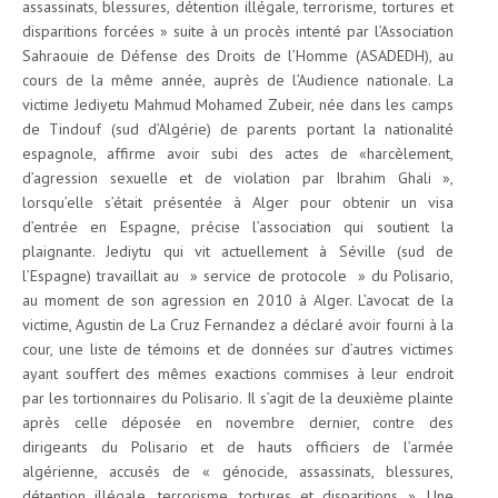
assassinats, blessures, détention illégale, terrorisme, tortures et
disparitions forcées » suite à un procès intenté par l’Association
Sahraouie de Défense des Droits de l’Homme (ASADEDH), au
cours de la même année, auprès de l’Audience nationale. La
victime Jediyetu Mahmud Mohamed Zubeir, née dans les camps
de Tindouf (sud d’Algérie) de parents portant la nationalité
espagnole, affirme avoir subi des actes de «harcèlement,
d’agression sexuelle et de violation par Ibrahim Ghali »,
lorsqu’elle s’était présentée à Alger pour obtenir un visa
d’entrée en Espagne, précise l’association qui soutient la
plaignante. Jediytu qui vit actuellement à Séville (sud de
l’Espagne) travaillait au » service de protocole » du Polisario,
au moment de son agression en 2010 à Alger. L’avocat de la
victime, Agustin de La Cruz Fernandez a déclaré avoir fourni à la
cour, une liste de témoins et de données sur d’autres victimes
ayant souffert des mêmes exactions commises à leur endroit
par les tortionnaires du Polisario. Il s’agit de la deuxième plainte
après celle déposée en novembre dernier, contre des
dirigeants du Polisario et de hauts officiers de l’armée
algérienne, accusés de « génocide, assassinats, blessures,
détention illégale, terrorisme, tortures et disparitions ». Une