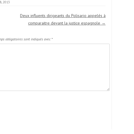
8, 2013
Deux influents dirigeants du Polisario appelés à
comparaitre devant la justice espagnole
→
ps obligatoires sont indiqués avec
*