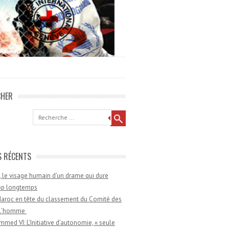
CHER
he
S RÉCENTS
 le visage humain d’un drame qui dure
rop longtemps
aroc en tête du classement du Comité des
e l’homme
med VI: L’Initiative d’autonomie, « seule