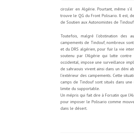
circuler en Algérie. Pourtant, même s’i
trouve le QG du Front Polisario. Il est, d
de Soutien aux Autonomistes de Tindouf 
Toutefois, malgré l’obstination des a
campements de Tindouf, nombreux sont ce
et du DRS algérien, pour fuir la vie inte
soutenu par l’Algérie qui lutte cont
occidental, impose une surveillance imp
de sahraouis vivent ainsi dans un déni a
l’extérieur des campements. Cette situati
camps de Tindouf sont situés dans une r
limite du supportable.
Un mépris qui fait dire à Forsatin que l’
pour imposer le Polisario comme mouvem
dans le désert.