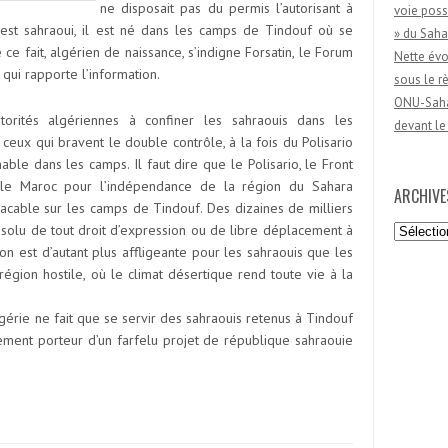
ne disposait pas du permis l’autorisant à
voie poss
l est sahraoui, il est né dans les camps de Tindouf où se
» du Saha
e ce fait, algérien de naissance, s’indigne Forsatin, le Forum
Nette évo
qui rapporte l’information.
sous le 
ONU-Sahar
utorités algériennes à confiner les sahraouis dans les
devant le
ux qui bravent le double contrôle, à la fois du Polisario
nable dans les camps. Il faut dire que le Polisario, le Front
re le Maroc pour l’indépendance de la région du Sahara
ARCHIVE
lacable sur les camps de Tindouf. Des dizaines de milliers
Archives
bsolu de tout droit d’expression ou de libre déplacement à
on est d’autant plus affligeante pour les sahraouis que les
égion hostile, où le climat désertique rend toute vie à la
Algérie ne fait que se servir des sahraouis retenus à Tindouf
ent porteur d’un farfelu projet de république sahraouie