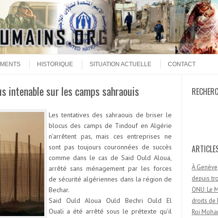
MENTS
HISTORIQUE
SITUATION ACTUELLE
CONTACT
us intenable sur les camps sahraouis
RECHER
Recherc
Les tentatives des sahraouis de briser le
blocus des camps de Tindouf en Algérie
n’arrêtent pas, mais ces entreprises ne
sont pas toujours couronnées de succès
ARTICLE
comme dans le cas de Said Ould Aloua,
À Genève,
arrêté sans ménagement par les forces
depuis t
de sécurité algériennes dans la région de
Bechar.
ONU: Le M
Said Ould Aloua Ould Bechri Ould El
droits d
Ouali a été arrêté sous le prétexte qu’il
Roi Moham