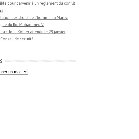
ible pour parvenir à un règlement du conflit
ra
lution des droits de l’homme au Maroc
règne du Roi Mohammed VI
a : Horst Köhler attendu le 29 janvier
 Conseil de sécurité
S