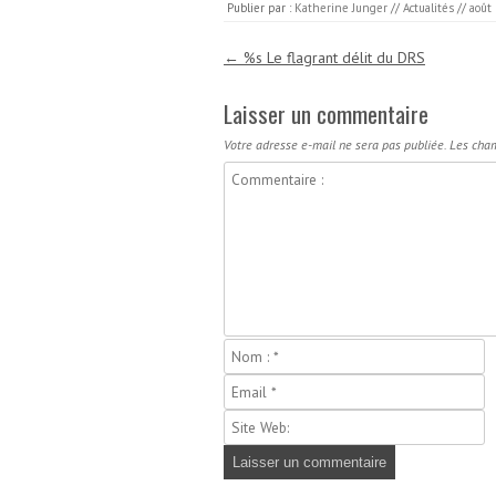
Publier par :
Katherine Junger
//
Actualités
//
août 
Navigation des articles
←
%s Le flagrant délit du DRS
Laisser un commentaire
Votre adresse e-mail ne sera pas publiée.
Les cham