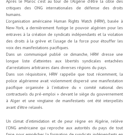
Après le Maroc c’est au tour de l’Algérie d’être la cible des
critiques des ONG internationales de défense des droits
humains.
L’organisation américaine Human Rights Watch (HRW), basée à
New-York, a dernièrement fustige le pouvoir algérien pour les
entraves à la création de syndicats indépendants et la violation
des droits à la grève et l’usage de la force pour étouffer les
voix des manifestations pacifiques.
Dans un communiqué publié ce dimanche, HRW dresse une
longue liste d’atteintes aux libertés syndicales entachées
d’arrestations arbitraires dans diverses régions du pays.
Dans son réquisitoire, HRW rappelle que tout récemment, la
police algérienne avait violemment dispersé une manifestation
pacifique organisée à l’initiative du « comité national des
contractuels du pré-emploi » devant le siège du gouvernement
à Alger et une vingtaine de manifestants ont été interpellés
avant d’être relaxés.
Un climat d’intimidation et de peur règne en Algérie, relève
l’ONG américaine qui reproche aux autorités du pays de tout
faire pour empêcher la formation de syndicats indépendants en