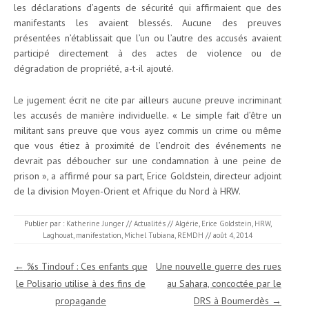
les déclarations d’agents de sécurité qui affirmaient que des
manifestants les avaient blessés. Aucune des preuves
présentées n’établissait que l’un ou l’autre des accusés avaient
participé directement à des actes de violence ou de
dégradation de propriété, a-t-il ajouté.
Le jugement écrit ne cite par ailleurs aucune preuve incriminant
les accusés de manière individuelle. « Le simple fait d’être un
militant sans preuve que vous ayez commis un crime ou même
que vous étiez à proximité de l’endroit des événements ne
devrait pas déboucher sur une condamnation à une peine de
prison », a affirmé pour sa part, Erice Goldstein, directeur adjoint
de la division Moyen-Orient et Afrique du Nord à HRW.
Publier par :
Katherine Junger
//
Actualités
//
Algérie
,
Erice Goldstein
,
HRW
,
Laghouat
,
manifestation
,
Michel Tubiana
,
REMDH
//
août 4, 2014
Navigation des articles
←
%s Tindouf : Ces enfants que
Une nouvelle guerre des rues
le Polisario utilise à des fins de
au Sahara, concoctée par le
propagande
DRS à Boumerdès
→