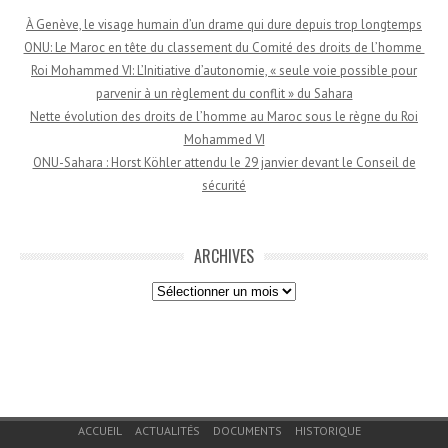
À Genève, le visage humain d’un drame qui dure depuis trop longtemps
ONU: Le Maroc en tête du classement du Comité des droits de l’homme
Roi Mohammed VI: L’Initiative d’autonomie, « seule voie possible pour
parvenir à un règlement du conflit » du Sahara
Nette évolution des droits de l’homme au Maroc sous le règne du Roi
Mohammed VI
ONU-Sahara : Horst Köhler attendu le 29 janvier devant le Conseil de
sécurité
ARCHIVES
Archives
Menu du bas de page
ACCUEIL
ACTUALITÉS
DOCUMENTS
HISTORIQUE