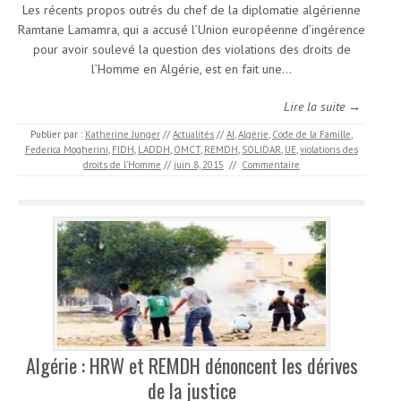
Les récents propos outrés du chef de la diplomatie algérienne
Ramtane Lamamra, qui a accusé l’Union européenne d’ingérence
pour avoir soulevé la question des violations des droits de
l’Homme en Algérie, est en fait une…
Lire la suite →
Publier par :
Katherine Junger
//
Actualités
//
AI
,
Algérie
,
Code de la Famille
,
Federica Mogherini
,
FIDH
,
LADDH
,
OMCT
,
REMDH
,
SOLIDAR
,
UE
,
violations des
droits de l’Homme
//
juin 8, 2015
//
Commentaire
Algérie : HRW et REMDH dénoncent les dérives
de la justice