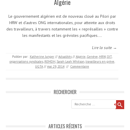
Algérie
Le gouvernement algérien est de nouveau cloué au Pilori par
HRW et d’autres ONG internationales, pour atteinte aux droits
des travailleurs, à travers notamment les « représailles » contre
les manifestants et les grévistes pacifiques.…
Lire la suite →
Publier par :
Katherine Junger
//
Actualités
//
Algérie
,
Genève
,
HRW
,
OIT
,
organisations syndicales
,
REMDH
,
Sarah Leah Whitson
,
travailleurs en grève
,
UGTA
//
mai 29, 2014
//
Commentaire
RECHERCHER
Recherche
ARTICLES RÉCENTS