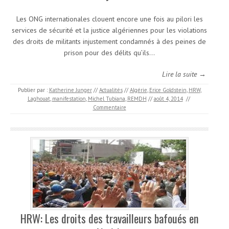
Les ONG internationales clouent encore une fois au pilori les
services de sécurité et la justice algériennes pour les violations
des droits de militants injustement condamnés à des peines de
prison pour des délits qu’ils…
Lire la suite →
Publier par :
Katherine Junger
//
Actualités
//
Algérie
,
Erice Goldstein
,
HRW
,
Laghouat
,
manifestation
,
Michel Tubiana
,
REMDH
//
août 4, 2014
//
Commentaire
HRW: Les droits des travailleurs bafoués en