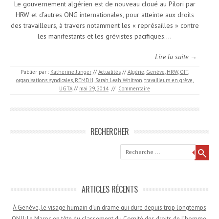
Le gouvernement algérien est de nouveau cloué au Pilori par
HRW et d’autres ONG internationales, pour atteinte aux droits
des travailleurs, à travers notamment les « représailles » contre
les manifestants et les grévistes pacifiques.…
Lire la suite →
Publier par :
Katherine Junger
//
Actualités
//
Algérie
,
Genève
,
HRW
,
OIT
,
organisations syndicales
,
REMDH
,
Sarah Leah Whitson
,
travailleurs en grève
,
UGTA
//
mai 29, 2014
//
Commentaire
RECHERCHER
Recherche
ARTICLES RÉCENTS
À Genève, le visage humain d’un drame qui dure depuis trop longtemps
ONU: Le Maroc en tête du classement du Comité des droits de l’homme