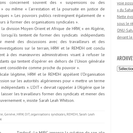
ctions concernent souvent des « suspensions ou des
voie poss
 » ou même « l’arrestation et la poursuite en justice de
» du Saha
tiques ». Les pouvoirs publics restreignent également de «
Nette évo
leurs à former des organisations syndicales ».
sous le 
e la division Moyen-Orient et Afrique de HRW, « en Algérie,
ONU-Sahar
ée lorsqu’ils tentent de former des syndicats indépendants
devant le
oir mené des discussions avec des travailleurs et des
investigations sur le terrain, HRW et le REMDH ont conclu
rent à des manœuvres administratives visant à refuser le
ARCHIVE
endants qui tentent d’opérer en dehors de l’Union générale
ement considérée comme proche du pouvoir ».
Archives
dicale légitime, HRW et le REMDH appèlent l’Organisation
ression sur les autorités algériennes pour « mettre un terme
s indépendants ». L’OIT « devrait rappeler à l’Algérie que le
 laisser les travailleurs former des syndicats et mener des
ouvernement », insiste Sarah Leah Whitson.
rie
,
Genève
,
HRW
,
OIT
,
organisations syndicales
,
REMDH
,
Sarah Leah
4
e
Tindouf : Le MJPC annonce la création de son aile