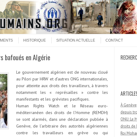
MENTS
HISTORIQUE
SITUATION ACTUELLE
CONTACT
rs bafoués en Algérie
RECHER
Recherc
Le gouvernement algérien est de nouveau cloué
au Pilori par HRW et d’autres ONG internationales,
pour atteinte aux droits des travailleurs, à travers
notamment les « représailles » contre les
ARTICLE
manifestants et les grévistes pacifiques.
À Genève,
Human Rights Watch et le Réseau euro-
depuis t
méditerranéen des droits de l’Homme (REMDH)
se sont alarmés, dans une déclaration publiée à
ONU: Le M
Genève, de l’arbitraire des autorités algériennes
droits d
contre les travailleurs en grève ou qui
Roi Moham