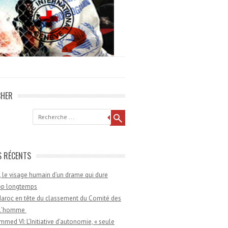
CHER
he
S RÉCENTS
 le visage humain d’un drame qui dure
rop longtemps
aroc en tête du classement du Comité des
e l’homme
med VI: L’Initiative d’autonomie, « seule