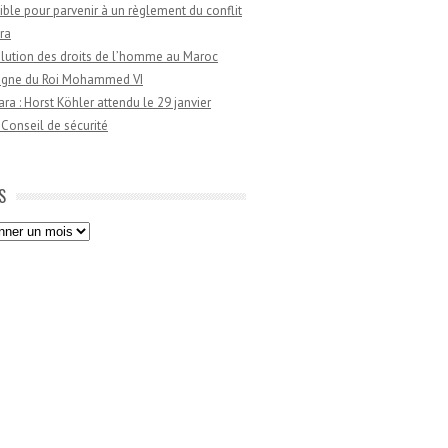
ible pour parvenir à un règlement du conflit
ra
lution des droits de l’homme au Maroc
règne du Roi Mohammed VI
a : Horst Köhler attendu le 29 janvier
 Conseil de sécurité
S