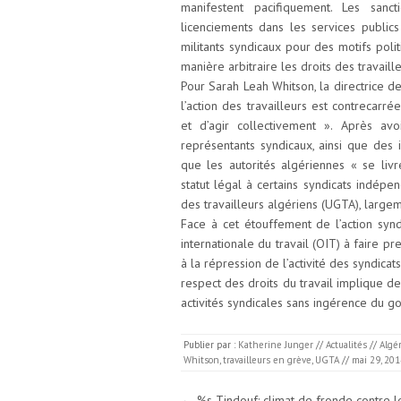
manifestent pacifiquement. Les san
licenciements dans les services publics
militants syndicaux pour des motifs poli
manière arbitraire les droits des travail
Pour Sarah Leah Whitson, la directrice d
l’action des travailleurs est contrecarr
et d’agir collectivement ». Après av
représentants syndicaux, ainsi que des 
que les autorités algériennes « se liv
statut légal à certains syndicats indép
des travailleurs algériens (UGTA), larg
Face à cet étouffement de l’action syn
internationale du travail (OIT) à faire p
à la répression de l’activité des syndicat
respect des droits du travail implique de
activités syndicales sans ingérence du g
Publier par :
Katherine Junger
//
Actualités
//
Algé
Whitson
,
travailleurs en grève
,
UGTA
//
mai 29, 201
Navigation des articles
←
%s Tindouf: climat de fronde contre l