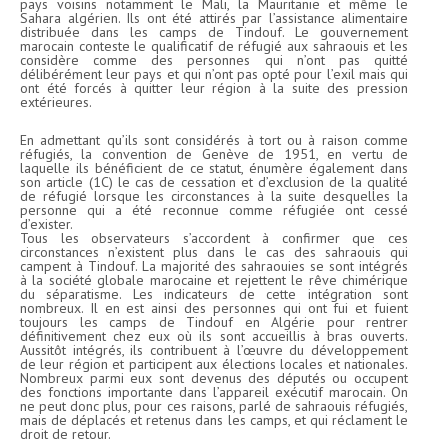
pays voisins notamment le Mali, la Mauritanie et même le
Sahara algérien. Ils ont été attirés par l’assistance alimentaire
distribuée dans les camps de Tindouf. Le gouvernement
marocain conteste le qualificatif de réfugié aux sahraouis et les
considère comme des personnes qui n’ont pas quitté
délibérément leur pays et qui n’ont pas opté pour l’exil mais qui
ont été forcés à quitter leur région à la suite des pression
extérieures.
En admettant qu’ils sont considérés à tort ou à raison comme
réfugiés, la convention de Genève de 1951, en vertu de
laquelle ils bénéficient de ce statut, énumère également dans
son article (1C) le cas de cessation et d’exclusion de la qualité
de réfugié lorsque les circonstances à la suite desquelles la
personne qui a été reconnue comme réfugiée ont cessé
d’exister.
Tous les observateurs s’accordent à confirmer que ces
circonstances n’existent plus dans le cas des sahraouis qui
campent à Tindouf. La majorité des sahraouies se sont intégrés
à la société globale marocaine et rejettent le rêve chimérique
du séparatisme. Les indicateurs de cette intégration sont
nombreux. Il en est ainsi des personnes qui ont fui et fuient
toujours les camps de Tindouf en Algérie pour rentrer
définitivement chez eux où ils sont accueillis à bras ouverts.
Aussitôt intégrés, ils contribuent à l’œuvre du développement
de leur région et participent aux élections locales et nationales.
Nombreux parmi eux sont devenus des députés ou occupent
des fonctions importante dans l’appareil exécutif marocain. On
ne peut donc plus, pour ces raisons, parlé de sahraouis réfugiés,
mais de déplacés et retenus dans les camps, et qui réclament le
droit de retour.