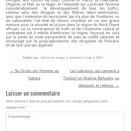
l’Afrique, aux confins de pays comme le Maroc, la Mauritanie,
l’Algérie, le Mali ou le Niger et l’impunité qui y prévaut favorise
considérablement le développement de tous les trafics,
comme celui des drogues et des filières latino-américaines,
ainsi que l’extension du terrorisme qui n’a plus de frontières ou
de nationalités. Cet état de choses constitue en soi une grave
menace pour la sécurité et la paix dans la région du Nord-Ouest
africain, car la convergence du trafic et de l’islamisme radical et
combattant est à même d’embraser la région, favorisé en cela
par la perte de toute perspective de paix au conflit saharien et
encouragé par le jusqu’auboutisme des dirigeants du Polisario
et de leur parrain algérien.
Publier par :
Katherine Junger
//
Actualités
//
mai 6, 2009
Navigation des articles
←
%s Droits de l’homme au
Les sahraouis qui campent à
Sahara
Tindouf en Algérie: Réfugiés, ou
déplacés et retenus.
→
Laisser un commentaire
Votre adresse e-mail ne sera pas publiée.
Les champs obligatoires sont
indiqués avec
*