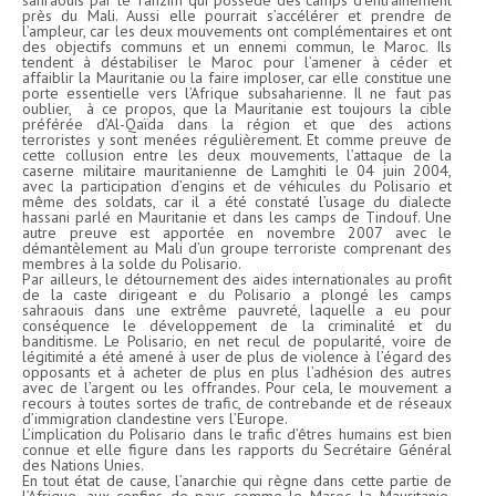
sahraouis par le Tanzim qui possède des camps d’entraînement
près du Mali. Aussi elle pourrait s’accélérer et prendre de
l’ampleur, car les deux mouvements ont complémentaires et ont
des objectifs communs et un ennemi commun, le Maroc. Ils
tendent à déstabiliser le Maroc pour l’amener à céder et
affaiblir la Mauritanie ou la faire imploser, car elle constitue une
porte essentielle vers l’Afrique subsaharienne. Il ne faut pas
oublier, à ce propos, que la Mauritanie est toujours la cible
préférée d’Al-Qaïda dans la région et que des actions
terroristes y sont menées régulièrement. Et comme preuve de
cette collusion entre les deux mouvements, l’attaque de la
caserne militaire mauritanienne de Lamghiti le 04 juin 2004,
avec la participation d’engins et de véhicules du Polisario et
même des soldats, car il a été constaté l’usage du dialecte
hassani parlé en Mauritanie et dans les camps de Tindouf. Une
autre preuve est apportée en novembre 2007 avec le
démantèlement au Mali d’un groupe terroriste comprenant des
membres à la solde du Polisario.
Par ailleurs, le détournement des aides internationales au profit
de la caste dirigeant e du Polisario a plongé les camps
sahraouis dans une extrême pauvreté, laquelle a eu pour
conséquence le développement de la criminalité et du
banditisme. Le Polisario, en net recul de popularité, voire de
légitimité a été amené à user de plus de violence à l’égard des
opposants et à acheter de plus en plus l’adhésion des autres
avec de l’argent ou les offrandes. Pour cela, le mouvement a
recours à toutes sortes de trafic, de contrebande et de réseaux
d’immigration clandestine vers l’Europe.
L’implication du Polisario dans le trafic d’êtres humains est bien
connue et elle figure dans les rapports du Secrétaire Général
des Nations Unies.
En tout état de cause, l’anarchie qui règne dans cette partie de