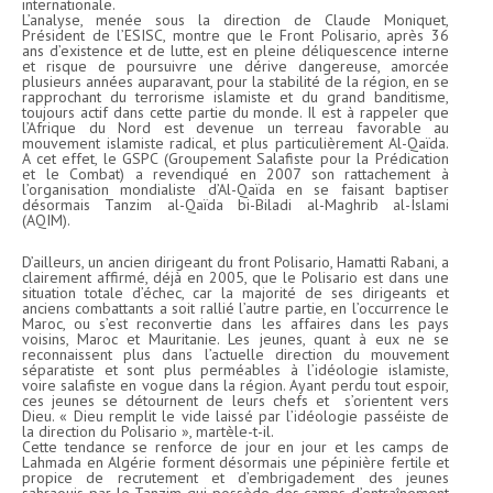
internationale.
L’analyse, menée sous la direction de Claude Moniquet,
Président de l’ESISC, montre que le Front Polisario, après 36
ans d’existence et de lutte, est en pleine déliquescence interne
et risque de poursuivre une dérive dangereuse, amorcée
plusieurs années auparavant, pour la stabilité de la région, en se
rapprochant du terrorisme islamiste et du grand banditisme,
toujours actif dans cette partie du monde. Il est à rappeler que
l’Afrique du Nord est devenue un terreau favorable au
mouvement islamiste radical, et plus particulièrement Al-Qaïda.
A cet effet, le GSPC (Groupement Salafiste pour la Prédication
et le Combat) a revendiqué en 2007 son rattachement à
l’organisation mondialiste d’Al-Qaïda en se faisant baptiser
désormais Tanzim al-Qaïda bi-Biladi al-Maghrib al-Islami
(AQIM).
D’ailleurs, un ancien dirigeant du front Polisario, Hamatti Rabani, a
clairement affirmé, déjà en 2005, que le Polisario est dans une
situation totale d’échec, car la majorité de ses dirigeants et
anciens combattants a soit rallié l’autre partie, en l’occurrence le
Maroc, ou s’est reconvertie dans les affaires dans les pays
voisins, Maroc et Mauritanie. Les jeunes, quant à eux ne se
reconnaissent plus dans l’actuelle direction du mouvement
séparatiste et sont plus perméables à l’idéologie islamiste,
voire salafiste en vogue dans la région. Ayant perdu tout espoir,
ces jeunes se détournent de leurs chefs et s’orientent vers
Dieu. « Dieu remplit le vide laissé par l’idéologie passéiste de
la direction du Polisario », martèle-t-il.
Cette tendance se renforce de jour en jour et les camps de
Lahmada en Algérie forment désormais une pépinière fertile et
propice de recrutement et d’embrigadement des jeunes