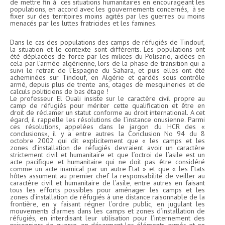
de mettre fin à ces situations humanitaires en encourageant les
populations, en accord avec les gouvernements concernés, à se
fixer sur des territoires moins agités par les guerres ou moins
menacés par les luttes fratricides et les famines.
Dans le cas des populations des camps de réfugiés de Tindouf,
la situation et le contexte sont différents. Les populations ont
été déplacées de force par les milices du Polisario, aidées en
cela par l’armée algérienne, lors de la phase de transition qui a
suivi le retrait de l’Espagne du Sahara, et puis elles ont été
acheminées sur Tindouf, en Algérie et gardés sous contrôle
armé, depuis plus de trente ans, otages de mesquineries et de
calculs politiciens de bas étage !
Le professeur El Ouali insiste sur le caractère civil propre au
camp de réfugiés pour mériter cette qualification et être en
droit de réclamer un statut conforme au droit international. A cet
égard, il rappelle les résolutions de l’instance onusienne. Parmi
ces résolutions, appelées dans le jargon du HCR des «
conclusions», il y a entre autres la Conclusion No 94 du 8
octobre 2002 qui dit explicitement que « les camps et les
zones d’installation de réfugiés devraient avoir un caractère
strictement civil et humanitaire et que l’octroi de l’asile est un
acte pacifique et humanitaire qui ne doit pas être considéré
comme un acte inamical par un autre Etat » et que « les Etats
hôtes assument au premier chef la responsabilité de veiller au
caractère civil et humanitaire de l’asile, entre autres en faisant
tous les efforts possibles pour aménager les camps et les
zones d’installation de réfugiés à une distance raisonnable de la
frontière, en y faisant régner l’ordre public, en jugulant les
mouvements d’armes dans les camps et zones d’installation de
réfugiés, en interdisant leur utilisation pour l’internement des