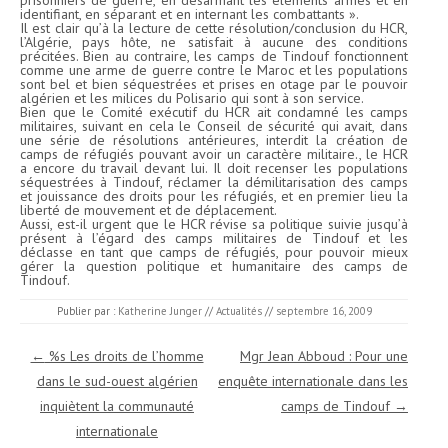
prisonniers de guerre, en désarmant les éléments armés et en
identifiant, en séparant et en internant les combattants ».
Il est clair qu’à la lecture de cette résolution/conclusion du HCR,
l’Algérie, pays hôte, ne satisfait à aucune des conditions
précitées. Bien au contraire, les camps de Tindouf fonctionnent
comme une arme de guerre contre le Maroc et les populations
sont bel et bien séquestrées et prises en otage par le pouvoir
algérien et les milices du Polisario qui sont à son service.
Bien que le Comité exécutif du HCR ait condamné les camps
militaires, suivant en cela le Conseil de sécurité qui avait, dans
une série de résolutions antérieures, interdit la création de
camps de réfugiés pouvant avoir un caractère militaire., le HCR
a encore du travail devant lui. Il doit recenser les populations
séquestrées à Tindouf, réclamer la démilitarisation des camps
et jouissance des droits pour les réfugiés, et en premier lieu la
liberté de mouvement et de déplacement.
Aussi, est-il urgent que le HCR révise sa politique suivie jusqu’à
présent à l’égard des camps militaires de Tindouf et les
déclasse en tant que camps de réfugiés, pour pouvoir mieux
gérer la question politique et humanitaire des camps de
Tindouf.
Publier par :
Katherine Junger
//
Actualités
//
septembre 16, 2009
Navigation des articles
←
%s Les droits de l’homme
Mgr Jean Abboud : Pour une
dans le sud-ouest algérien
enquête internationale dans les
inquiètent la communauté
camps de Tindouf
→
internationale