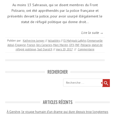
Au moins 13 Sahraouis, qui se disent membres du Front
Polisario, ont été appréhendés par la police française et
présentés devant la justice, pour avoir usurpé illégalement le
statut de réfugié politique qui donne droit…
Lire la suite →
Publier par :
Katherine Junger
//
Actualités
//
El Mahjoub Lafghir
,
Emmanuelle
Adoul
,
Espagne
,
France
,
Iles Canaries
,
Marc Mariée
,
OFII
,
PAF
,
Polisario
,
statut de
réfugié politique
,
Sud Ouest.fr
//
mars 20, 2017
//
Commentaire
RECHERCHER
Recherche
ARTICLES RÉCENTS
À Genève, le visage humain d’un drame qui dure depuis trop longtemps