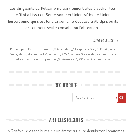
Les dirigeants du Polisario ne parviennent plus à cacher leur
effroi à l’issu du 5ème sommet Union Africaine-Union
Européenne qui s’est tenu la semaine écoulée à Abidjan, où ils
ont eu pour seule consolation l’obtention…
Lire la suite →
Publier par :
Katherine Junger
//
Actualités
//
Afrique du Sud
,
CEDEAO
,
Jacob
Zuma
,
Maroc
,
Mohammed VI
,
Polisario
,
RASD
,
Sahara Occidental
,
sommet Union
Africaine-Union Européenne
//
décembre 4, 2017
//
Commentaire
RECHERCHER
Recherche
ARTICLES RÉCENTS
À Genève, le visage humain d’un drame qui dure depuis trop longtemps