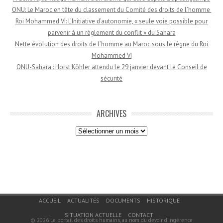
ONU: Le Maroc en tête du classement du Comité des droits de l’homme
Roi Mohammed VI: L’Initiative d’autonomie, « seule voie possible pour
parvenir à un règlement du conflit » du Sahara
Nette évolution des droits de l’homme au Maroc sous le règne du Roi
Mohammed VI
ONU-Sahara : Horst Köhler attendu le 29 janvier devant le Conseil de
sécurité
ARCHIVES
Archives
Menu du bas de page
ACCUEIL
ACTUALITÉS
DOCUMENTS
HISTORIQUE
SITUATION ACTUELLE
CONTACT
© 2026
Le portail des droits humains, au nom du devoir d'ingérence