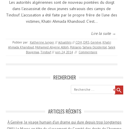
Les autorités algériennes sont de nouveau pointées du doigt
dans l’assassinat de deux jeunes sahraouis des camps de
Tindouf. L’accusation a été faite par le propre frère de l’une des
victimes, Khatri Ahmada Khandoud. C’est…
Lire la suite →
Publier par :
Katherine Junger
//
Actualités
//
CDH
,
DRS
,
Genève
,
Khatri
Ahmada Khandoud
,
Mohamed Aliyene Abbih
,
Polisario
,
Sahara Occidental
,
Salek
Boujemaa
,
Tindouf
//
juin 24, 2014
//
Commentaire
RECHERCHER
Recherche
ARTICLES RÉCENTS
À Genève, le visage humain d’un drame qui dure depuis trop longtemps
ONU: Le Maroc en tête du classement du Comité des droits de l’homme