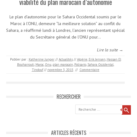
viabilité du plan marocain d’autonomie
Le plan d’autonomie pour le Sahara Occidental soumis par le
Maroc à l’ONU, demeure “la meilleure solution” au conflit du
Sahara, a réaffirmé lundi à Londres, l’ancien représentant spécial
du Secrétaire général de l’ONU pour…
Lire la suite →
Publier par :
Katherine Junger
//
Actualités
//
Algérie
,
Erik Jensen
,
Hassan El
Bouharrouti
,
Maroc
,
Onu
,
plan marocain
,
Polisario
,
Sahara Occidental
,
Tindouf
//
novembre 3, 2015
//
Commentaire
RECHERCHER
Recherche
ARTICLES RÉCENTS