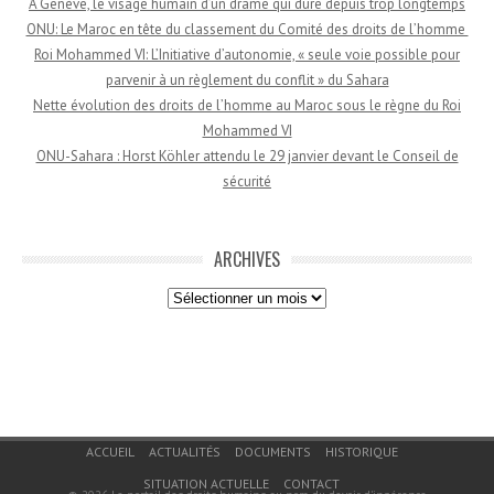
À Genève, le visage humain d’un drame qui dure depuis trop longtemps
ONU: Le Maroc en tête du classement du Comité des droits de l’homme
Roi Mohammed VI: L’Initiative d’autonomie, « seule voie possible pour
parvenir à un règlement du conflit » du Sahara
Nette évolution des droits de l’homme au Maroc sous le règne du Roi
Mohammed VI
ONU-Sahara : Horst Köhler attendu le 29 janvier devant le Conseil de
sécurité
ARCHIVES
Archives
Menu du bas de page
ACCUEIL
ACTUALITÉS
DOCUMENTS
HISTORIQUE
SITUATION ACTUELLE
CONTACT