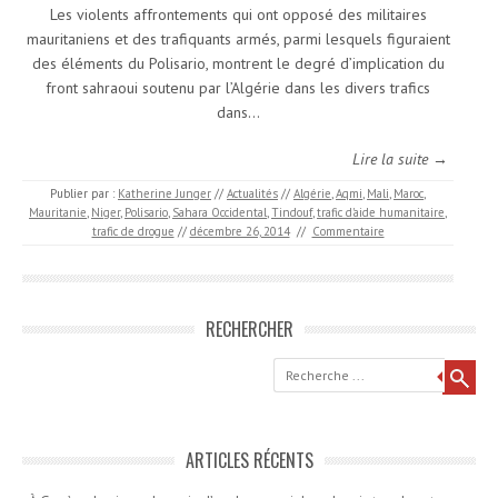
Les violents affrontements qui ont opposé des militaires
mauritaniens et des trafiquants armés, parmi lesquels figuraient
des éléments du Polisario, montrent le degré d’implication du
front sahraoui soutenu par l’Algérie dans les divers trafics
dans…
Lire la suite →
Publier par :
Katherine Junger
//
Actualités
//
Algérie
,
Aqmi
,
Mali
,
Maroc
,
Mauritanie
,
Niger
,
Polisario
,
Sahara Occidental
,
Tindouf
,
trafic d'aide humanitaire
,
trafic de drogue
//
décembre 26, 2014
//
Commentaire
RECHERCHER
Recherche
ARTICLES RÉCENTS