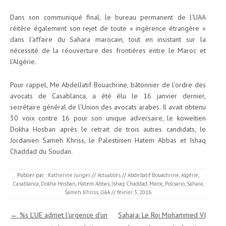
Dans son communiqué final, le bureau permanent de l’UAA
réitère également son rejet de toute « ingérence étrangère »
dans l’affaire du Sahara marocain, tout en insistant sur la
nécessité de la réouverture des frontières entre le Maroc et
l’Algérie.
Pour rappel, Me Abdellatif Bouachrine, bâtonnier de l’ordre des
avocats de Casablanca, a été élu le 16 janvier dernier,
secrétaire général de l’Union des avocats arabes. Il avait obtenu
30 voix contre 16 pour son unique adversaire, le koweïtien
Dokha Hosban après le retrait de trois autres candidats, le
Jordanien Sameh Khriss, le Palestinien Hatem Abbas et Ishaq
Chaddad du Soudan.
Publier par :
Katherine Junger
//
Actualités
//
Abdellatif Bouachrine
,
Algérie
,
Casablanca
,
Dokha Hosban
,
Hatem Abbas
,
Ishaq Chaddad
,
Maroc
,
Polisario
,
Sahara
,
Sameh Khriss
,
UAA
//
février 3, 2016
Navigation des articles
←
%s L’UE admet l’urgence d’un
Sahara: Le Roi Mohammed VI