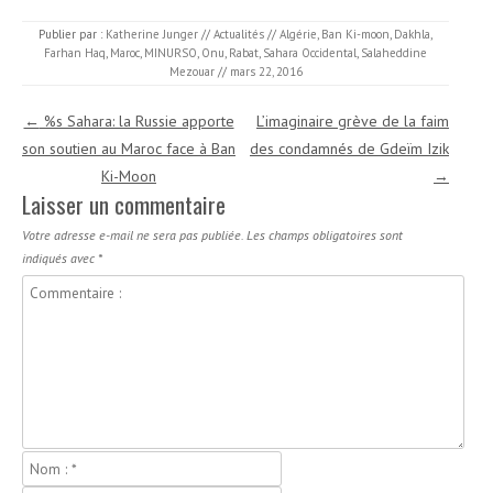
Publier par :
Katherine Junger
//
Actualités
//
Algérie
,
Ban Ki-moon
,
Dakhla
,
Farhan Haq
,
Maroc
,
MINURSO
,
Onu
,
Rabat
,
Sahara Occidental
,
Salaheddine
Mezouar
//
mars 22, 2016
Navigation des articles
←
%s Sahara: la Russie apporte
L’imaginaire grève de la faim
son soutien au Maroc face à Ban
des condamnés de Gdeïm Izik
Ki-Moon
→
Laisser un commentaire
Votre adresse e-mail ne sera pas publiée.
Les champs obligatoires sont
indiqués avec
*