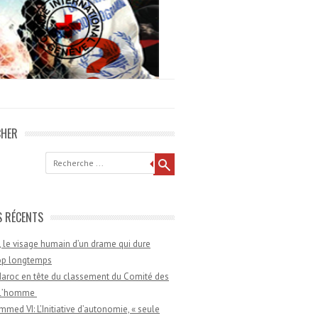
CHER
he
S RÉCENTS
 le visage humain d’un drame qui dure
rop longtemps
aroc en tête du classement du Comité des
e l’homme
med VI: L’Initiative d’autonomie, « seule