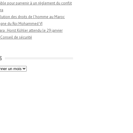
ible pour parvenir à un règlement du conflit
ra
lution des droits de l’homme au Maroc
règne du Roi Mohammed VI
a : Horst Köhler attendu le 29 janvier
 Conseil de sécurité
S