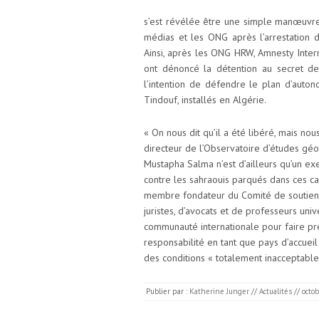
s’est révélée être une simple manœuvre
médias et les ONG après l’arrestation d
Ainsi, après les ONG HRW, Amnesty Interna
ont dénoncé la détention au secret d
l’intention de défendre le plan d’aut
Tindouf, installés en Algérie.
« On nous dit qu’il a été libéré, mais no
directeur de l’Observatoire d’études géop
Mustapha Salma n’est d’ailleurs qu’un exe
contre les sahraouis parqués dans ces ca
membre fondateur du Comité de soutien 
juristes, d’avocats et de professeurs univ
communauté internationale pour faire pre
responsabilité en tant que pays d’accueil
des conditions « totalement inacceptable
Publier par :
Katherine Junger
//
Actualités
//
octo