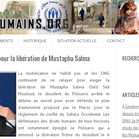
MENTS
HISTORIQUE
SITUATION ACTUELLE
CONTACT
 pour la libération de Mustapha Salma
RECHER
Recherc
La mobilisation ne faiblit pas et les ONG
continuent de se relayer pour exiger la
libération de Mustapha Salma Ould Sidi
Mouloud, le dissident du Polisario arrêté et
ARTICLE
détenu au secret pour avoir défendu le plan
À Genève,
d’autonomie proposé par le Maroc pour le
depuis t
règlement du conflit du Sahara Occidental. Les
défenseurs des droits humains de tous horizons
ONU: Le M
ont notamment épinglé le Polisario qui a
droits d
annoncé la libération fictive du dissident le 6
Roi Moham