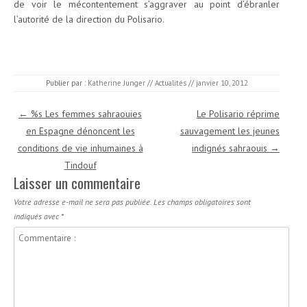
de voir le mécontentement s’aggraver au point d’ébranler
l’autorité de la direction du Polisario.
Publier par :
Katherine Junger
//
Actualités
//
janvier 10, 2012
Navigation des articles
←
%s Les femmes sahraouies
Le Polisario réprime
en Espagne dénoncent les
sauvagement les jeunes
conditions de vie inhumaines à
indignés sahraouis
→
Tindouf
Laisser un commentaire
Votre adresse e-mail ne sera pas publiée.
Les champs obligatoires sont
indiqués avec
*