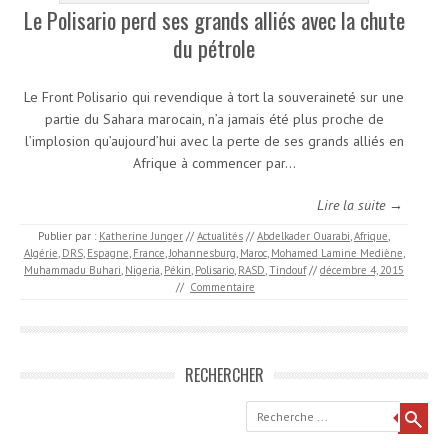
Le Polisario perd ses grands alliés avec la chute
du pétrole
Le Front Polisario qui revendique à tort la souveraineté sur une
partie du Sahara marocain, n’a jamais été plus proche de
l’implosion qu’aujourd’hui avec la perte de ses grands alliés en
Afrique à commencer par…
Lire la suite →
Publier par :
Katherine Junger
//
Actualités
//
Abdelkader Ouarabi
,
Afrique
,
Algérie
,
DRS
,
Espagne
,
France
,
Johannesburg
,
Maroc
,
Mohamed Lamine Mediène
,
Muhammadu Buhari
,
Nigeria
,
Pékin
,
Polisario
,
RASD
,
Tindouf
//
décembre 4, 2015
//
Commentaire
RECHERCHER
Recherche