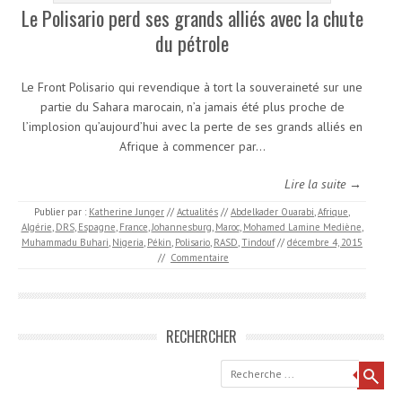
Le Polisario perd ses grands alliés avec la chute
du pétrole
Le Front Polisario qui revendique à tort la souveraineté sur une
partie du Sahara marocain, n’a jamais été plus proche de
l’implosion qu’aujourd’hui avec la perte de ses grands alliés en
Afrique à commencer par…
Lire la suite →
Publier par :
Katherine Junger
//
Actualités
//
Abdelkader Ouarabi
,
Afrique
,
Algérie
,
DRS
,
Espagne
,
France
,
Johannesburg
,
Maroc
,
Mohamed Lamine Mediène
,
Muhammadu Buhari
,
Nigeria
,
Pékin
,
Polisario
,
RASD
,
Tindouf
//
décembre 4, 2015
//
Commentaire
RECHERCHER
Recherche