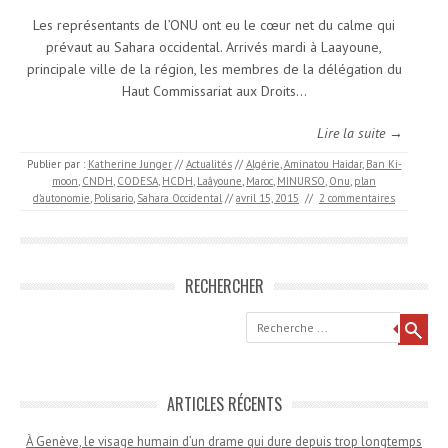
Les représentants de l’ONU ont eu le cœur net du calme qui
prévaut au Sahara occidental. Arrivés mardi à Laayoune,
principale ville de la région, les membres de la délégation du
Haut Commissariat aux Droits…
Lire la suite →
Publier par :
Katherine Junger
//
Actualités
//
Algérie
,
Aminatou Haidar
,
Ban Ki-
moon
,
CNDH
,
CODESA
,
HCDH
,
Laâyoune
,
Maroc
,
MINURSO
,
Onu
,
plan
d’autonomie
,
Polisario
,
Sahara Occidental
//
avril 15, 2015
//
2 commentaires
RECHERCHER
Recherche
ARTICLES RÉCENTS
À Genève, le visage humain d’un drame qui dure depuis trop longtemps