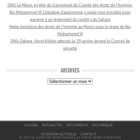
ONU: Le Maroc en tête du classement du Comité des droits de l’homme
Roi Mohammed VI: L’Initiative d’autonomie, « seule voie possible pour
parvenir à un règlement du conflit » du Sahara
Nette évolution des droits de l’homme au Maroc sous le règne du Roi
Mohammed VI
ONU-Sahara : Horst Köhler attendu le 29 janvier devant le Conseil de
sécurité
ARCHIVES
Archives
Menu du bas de page
ACCUEIL
ACTUALITÉS
DOCUMENTS
HISTORIQUE
SITUATION ACTUELLE
CONTACT
© 2026
Le portail des droits humains, au nom du devoir d'ingérence