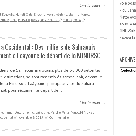
voie poss
Lire la suite →
» du Saha
d Schawke
,
Hamdi Ould Errachid
,
Horst Köhler
,
Lisbonne
,
Maroc
,
Nette évo
Hilale
,
Onu
,
Polisario
,
RASD
,
Ynja Khattat
//
mars 7, 2018
//
sous le 
ONU-Sahar
devant le
a Occidental : Des milliers de Sahraouis
ament à Laayoune le départ de la MINURSO
ARCHIVE
Archives
lliers de Sahraouis marocains, plus de 30.000 selon les
es estimations, se sont rassemblés samedi soir, devant le
de la Minurso à Laâyoune, principale ville du Sahara
ntal, pour réclamer le départ de…
Lire la suite →
rie
,
Hamdi Ould Errachid
,
Laâyoune
,
Marche Verte
,
Maroc
,
MINURSO
,
ccidental
//
novembre 8, 2015
//
Commentaire