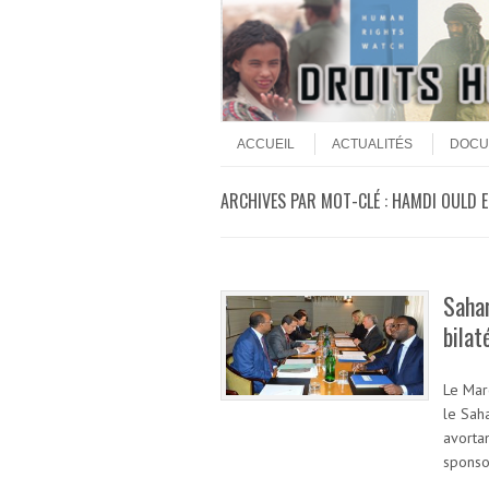
Aller au contenu
Menu
ACCUEIL
ACTUALITÉS
DOCU
ARCHIVES PAR MOT-CLÉ :
HAMDI OULD 
Sahar
bilat
Le Mar
le Saha
avortan
sponso