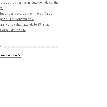
ible pour parvenir à un règlement du conflit
ra
lution des droits de l’homme au Maroc
règne du Roi Mohammed VI
a : Horst Köhler attendu le 29 janvier
 Conseil de sécurité
S