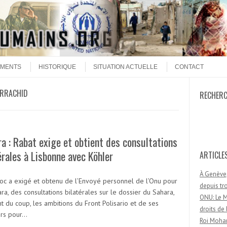
MENTS
HISTORIQUE
SITUATION ACTUELLE
CONTACT
ERRACHID
RECHER
Recherc
a : Rabat exige et obtient des consultations
érales à Lisbonne avec Köhler
ARTICLE
À Genève,
oc a exigé et obtenu de l’Envoyé personnel de l’Onu pour
depuis t
ra, des consultations bilatérales sur le dossier du Sahara,
ONU: Le M
t du coup, les ambitions du Front Polisario et de ses
droits d
rs pour…
Roi Moham