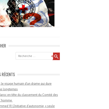
CHER
he
S RÉCENTS
 le visage humain d’un drame qui dure
rop longtemps
aroc en tête du classement du Comité des
e l’homme
med VI: L’Initiative d’autonomie, « seule