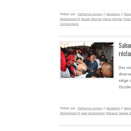
Publier par :
Katherine Junger
//
Actualités
//
Davi
Mohammed VI
,
Nasser Bourita
,
Obina Okinba
,
Omar 
Commentaire
Sahar
récl
Des mi
divers
siège 
Occide
Publier par :
Katherine Junger
//
Actualités
//
Algé
Mohammed VI
,
plan d’autonomie
,
Polisario
,
Sahara O