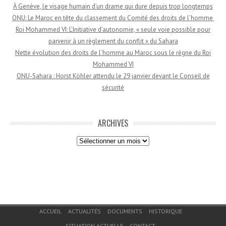
À Genève, le visage humain d’un drame qui dure depuis trop longtemps
ONU: Le Maroc en tête du classement du Comité des droits de l’homme
Roi Mohammed VI: L’Initiative d’autonomie, « seule voie possible pour
parvenir à un règlement du conflit » du Sahara
Nette évolution des droits de l’homme au Maroc sous le règne du Roi
Mohammed VI
ONU-Sahara : Horst Köhler attendu le 29 janvier devant le Conseil de
sécurité
ARCHIVES
Archives
Menu du bas de page
ACCUEIL
ACTUALITÉS
DOCUMENTS
HISTORIQUE
SITUATION ACTUELLE
CONTACT