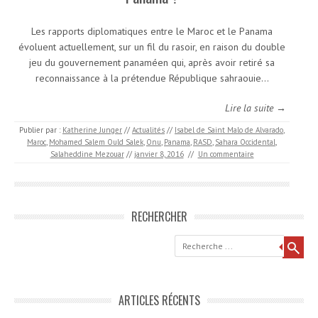
Les rapports diplomatiques entre le Maroc et le Panama
évoluent actuellement, sur un fil du rasoir, en raison du double
jeu du gouvernement panaméen qui, après avoir retiré sa
reconnaissance à la prétendue République sahraouie…
Lire la suite →
Publier par :
Katherine Junger
//
Actualités
//
Isabel de Saint Malo de Alvarado
,
Maroc
,
Mohamed Salem Ould Salek
,
Onu
,
Panama
,
RASD
,
Sahara Occidental
,
Salaheddine Mezouar
//
janvier 8, 2016
//
Un commentaire
RECHERCHER
Recherche
ARTICLES RÉCENTS