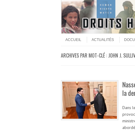
Aller au contenu
Menu
ACCUEIL
ACTUALITÉS
DOCU
ARCHIVES PAR MOT-CLÉ :
JOHN J. SULLI
Nasse
la de
Dans le
provoc
minist
abordé 