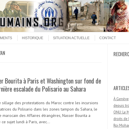
MENTS
HISTORIQUE
SITUATION ACTUELLE
CONTACT
VAN
RECHER
Recherc
r Bourita à Paris et Washington sur fond de
rnière escalade du Polisario au Sahara
ARTICLE
À Genève,
 sillage des protestations du Maroc contre les incursions
depuis t
atrices du Polisario dans les zones tampon du Sahara, le
ONU: Le M
re marocain des Affaires étrangères, Nasser Bourita a
droits d
ce sujet lundi à Paris, avec…
Roi Moham