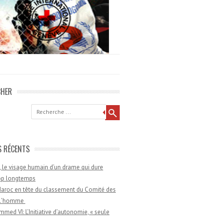
CHER
he
S RÉCENTS
 le visage humain d’un drame qui dure
rop longtemps
aroc en tête du classement du Comité des
e l’homme
med VI: L’Initiative d’autonomie, « seule