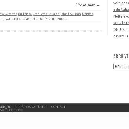
voie poss
Lire la suite →
» du Saha
nio Guterres
,
Bir Lahlou
,
Jean-Yves Le Drian
,
John J. Sullivan
,
Mahbes
,
Nette évo
riti
,
Washington
//
avril 4, 2018
//
Commentaire
sous le 
ONU-Sahar
devant le
ARCHIVE
Archives
ORIQUE
SITUATION ACTUELLE
CONTACT
evoir d'ingérence