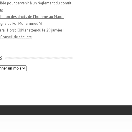
ible pour parvenir à un règlement du conflit
ra
lution des droits de l’homme au Maroc
règne du Roi Mohammed VI
a : Horst Köhler attendu le 29 janvier
 Conseil de sécurité
S