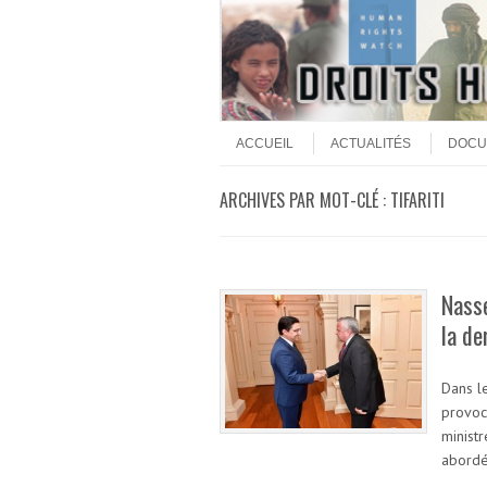
Aller au contenu
Menu
ACCUEIL
ACTUALITÉS
DOCU
ARCHIVES PAR MOT-CLÉ :
TIFARITI
Nasse
la de
Dans le
provoc
minist
abordé 