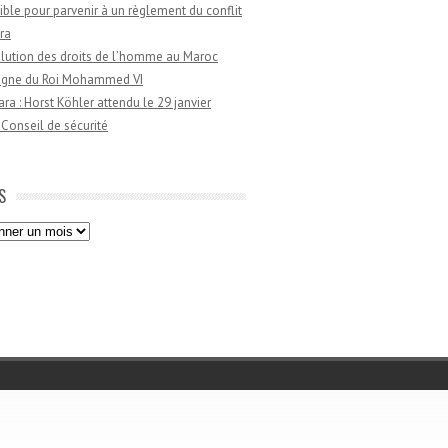
ible pour parvenir à un règlement du conflit
ra
lution des droits de l’homme au Maroc
règne du Roi Mohammed VI
a : Horst Köhler attendu le 29 janvier
 Conseil de sécurité
S