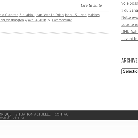
voie poss
Lire la suite →
» du Saha
nio Guterres
,
Bir Lahlou
,
Jean-Yves Le Drian
,
John J. Sullivan
,
Mahbes
,
Nette évo
riti
,
Washington
//
avril 4, 2018
//
Commentaire
sous le 
ONU-Sahar
devant le
ARCHIVE
Archives
ORIQUE
SITUATION ACTUELLE
CONTACT
evoir d'ingérence