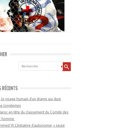
CHER
he
S RÉCENTS
 le visage humain d’un drame qui dure
rop longtemps
aroc en tête du classement du Comité des
e l’homme
med VI: L’Initiative d’autonomie, « seule