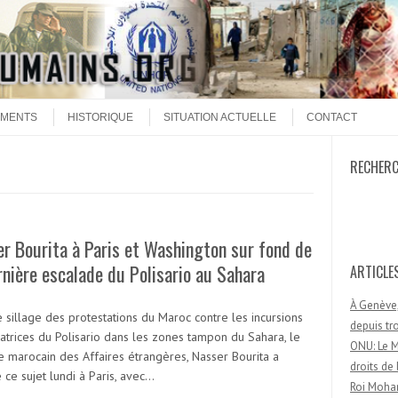
MENTS
HISTORIQUE
SITUATION ACTUELLE
CONTACT
RECHER
Recherc
r Bourita à Paris et Washington sur fond de
rnière escalade du Polisario au Sahara
ARTICLE
À Genève,
 sillage des protestations du Maroc contre les incursions
depuis t
atrices du Polisario dans les zones tampon du Sahara, le
ONU: Le M
re marocain des Affaires étrangères, Nasser Bourita a
droits d
ce sujet lundi à Paris, avec…
Roi Moham