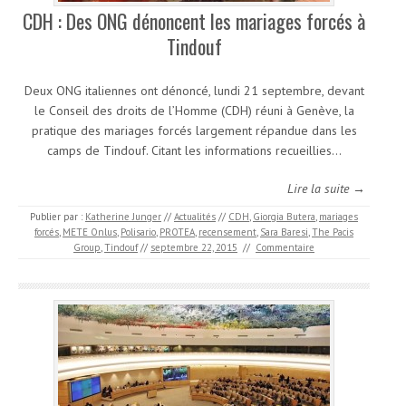
CDH : Des ONG dénoncent les mariages forcés à
Tindouf
Deux ONG italiennes ont dénoncé, lundi 21 septembre, devant
le Conseil des droits de l’Homme (CDH) réuni à Genève, la
pratique des mariages forcés largement répandue dans les
camps de Tindouf. Citant les informations recueillies…
Lire la suite →
Publier par :
Katherine Junger
//
Actualités
//
CDH
,
Giorgia Butera
,
mariages
forcés
,
METE Onlus
,
Polisario
,
PROTEA
,
recensement
,
Sara Baresi
,
The Pacis
Group
,
Tindouf
//
septembre 22, 2015
//
Commentaire