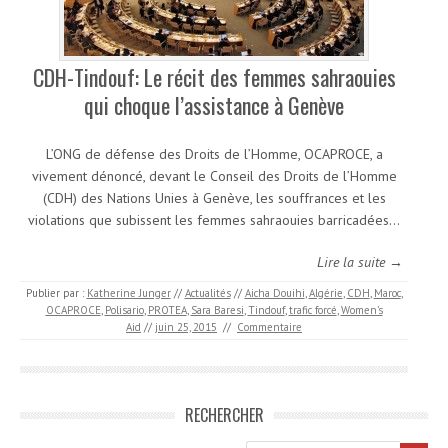
CDH-Tindouf: Le récit des femmes sahraouies
qui choque l’assistance à Genève
L’ONG de défense des Droits de l’Homme, OCAPROCE, a
vivement dénoncé, devant le Conseil des Droits de l’Homme
(CDH) des Nations Unies à Genève, les souffrances et les
violations que subissent les femmes sahraouies barricadées…
Lire la suite →
Publier par :
Katherine Junger
//
Actualités
//
Aicha Douihi
,
Algérie
,
CDH
,
Maroc
,
OCAPROCE
,
Polisario
,
PROTEA
,
Sara Baresi
,
Tindouf
,
trafic forcé
,
Women’s
Aid
//
juin 25, 2015
//
Commentaire
RECHERCHER