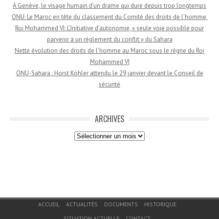
À Genève, le visage humain d’un drame qui dure depuis trop longtemps
ONU: Le Maroc en tête du classement du Comité des droits de l’homme
Roi Mohammed VI: L’Initiative d’autonomie, « seule voie possible pour
parvenir à un règlement du conflit » du Sahara
Nette évolution des droits de l’homme au Maroc sous le règne du Roi
Mohammed VI
ONU-Sahara : Horst Köhler attendu le 29 janvier devant le Conseil de
sécurité
ARCHIVES
Archives
Menu du bas de page
ACCUEIL
ACTUALITÉS
DOCUMENTS
HISTORIQUE
SITUATION ACTUELLE
CONTACT