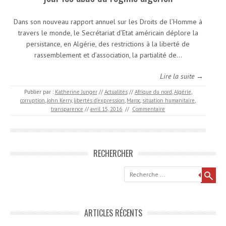
Dans son nouveau rapport annuel sur les Droits de l’Homme à
travers le monde, le Secrétariat d’Etat américain déplore la
persistance, en Algérie, des restrictions à la liberté de
rassemblement et d’association, la partialité de…
Lire la suite →
Publier par :
Katherine Junger
//
Actualités
//
Afrique du nord
,
Algérie
,
corruption
,
John Kerry
,
libertés d'expression
,
Maroc
,
situation humanitaire
,
transparence
//
avril 15, 2016
//
Commentaire
RECHERCHER
Recherche
ARTICLES RÉCENTS