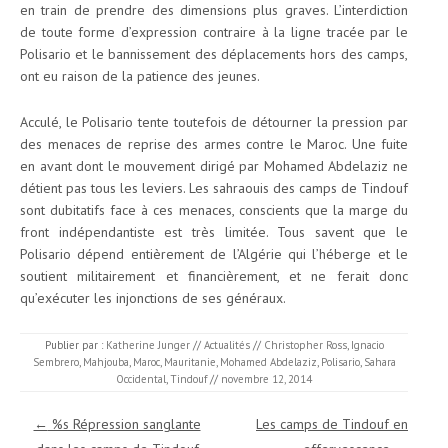
en train de prendre des dimensions plus graves. L’interdiction
de toute forme d’expression contraire à la ligne tracée par le
Polisario et le bannissement des déplacements hors des camps,
ont eu raison de la patience des jeunes.
Acculé, le Polisario tente toutefois de détourner la pression par
des menaces de reprise des armes contre le Maroc. Une fuite
en avant dont le mouvement dirigé par Mohamed Abdelaziz ne
détient pas tous les leviers. Les sahraouis des camps de Tindouf
sont dubitatifs face à ces menaces, conscients que la marge du
front indépendantiste est très limitée. Tous savent que le
Polisario dépend entièrement de l’Algérie qui l’héberge et le
soutient militairement et financièrement, et ne ferait donc
qu’exécuter les injonctions de ses généraux.
Publier par :
Katherine Junger
//
Actualités
//
Christopher Ross
,
Ignacio
Sembrero
,
Mahjouba
,
Maroc
,
Mauritanie
,
Mohamed Abdelaziz
,
Polisario
,
Sahara
Occidental
,
Tindouf
//
novembre 12, 2014
Navigation des articles
←
%s Répression sanglante
Les camps de Tindouf en