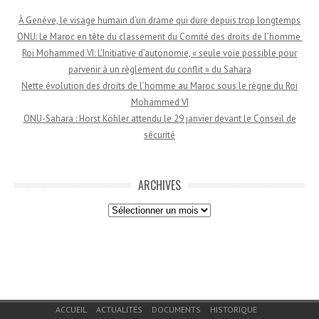
À Genève, le visage humain d’un drame qui dure depuis trop longtemps
ONU: Le Maroc en tête du classement du Comité des droits de l’homme
Roi Mohammed VI: L’Initiative d’autonomie, « seule voie possible pour
parvenir à un règlement du conflit » du Sahara
Nette évolution des droits de l’homme au Maroc sous le règne du Roi
Mohammed VI
ONU-Sahara : Horst Köhler attendu le 29 janvier devant le Conseil de
sécurité
ARCHIVES
Archives
Menu du bas de page
ACCUEIL
ACTUALITÉS
DOCUMENTS
HISTORIQUE