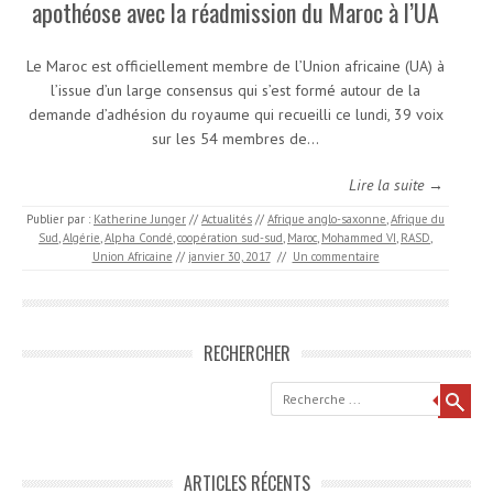
apothéose avec la réadmission du Maroc à l’UA
Le Maroc est officiellement membre de l’Union africaine (UA) à
l’issue d’un large consensus qui s’est formé autour de la
demande d’adhésion du royaume qui recueilli ce lundi, 39 voix
sur les 54 membres de…
Lire la suite →
Publier par :
Katherine Junger
//
Actualités
//
Afrique anglo-saxonne
,
Afrique du
Sud
,
Algérie
,
Alpha Condé
,
coopération sud-sud
,
Maroc
,
Mohammed VI
,
RASD
,
Union Africaine
//
janvier 30, 2017
//
Un commentaire
RECHERCHER
Recherche
ARTICLES RÉCENTS