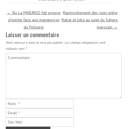
Navigation des articles
←
%s La MINURSO fait preuve
Rapprochement des vues entre
d’inertie face aux manœuvres
Rabat et Juba au sujet du Sahara
du Polisario
marocain
→
Laisser un commentaire
Votre adresse e-mail ne sera pas publiée.
Les champs obligatoires sont
indiqués avec
*