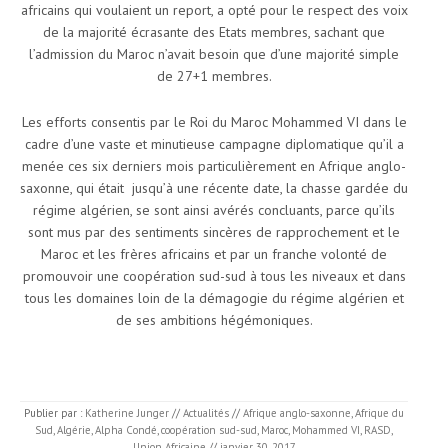
africains qui voulaient un report, a opté pour le respect des voix
de la majorité écrasante des Etats membres, sachant que
l’admission du Maroc n’avait besoin que d’une majorité simple
de 27+1 membres.
Les efforts consentis par le Roi du Maroc Mohammed VI dans le
cadre d’une vaste et minutieuse campagne diplomatique qu’il a
menée ces six derniers mois particulièrement en Afrique anglo-
saxonne, qui était jusqu’à une récente date, la chasse gardée du
régime algérien, se sont ainsi avérés concluants, parce qu’ils
sont mus par des sentiments sincères de rapprochement et le
Maroc et les frères africains et par un franche volonté de
promouvoir une coopération sud-sud à tous les niveaux et dans
tous les domaines loin de la démagogie du régime algérien et
de ses ambitions hégémoniques.
Publier par :
Katherine Junger
//
Actualités
//
Afrique anglo-saxonne
,
Afrique du
Sud
,
Algérie
,
Alpha Condé
,
coopération sud-sud
,
Maroc
,
Mohammed VI
,
RASD
,
Union Africaine
//
janvier 30, 2017