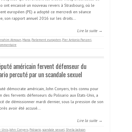
rio ont encaissé un nouveau revers à Strasbourg, où le
ent européen (PE) a adopté ce mercredi en séance
re, son rapport annuel 2016 sur les droits…
Lire la suite →
rrahim Atmoun
,
Maroc
,
Parlement européen
,
Pier Antonio Panzeri
,
ommentaire
puté américain fervent défenseur du
ario percuté par un scandale sexuel
uté démocrate américain, John Conyers, très connu pour
un des fervents défenseurs du Polisario aux Etats-Unis, a
rcé de démissionner mardi dernier, sous la pression de son
après avoir été accusé…
Lire la suite →
- Unis
,
John Conyers
,
Polisario
,
scandale sexuel
,
Sheila Jackson