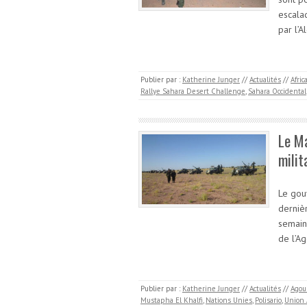
escalad
par l’
Publier par :
Katherine Junger
//
Actualités
//
Afric
Rallye Sahara Desert Challenge
,
Sahara Occidental
Le M
milit
Le gou
derniè
semain
de l’A
Publier par :
Katherine Junger
//
Actualités
//
Agou
Mustapha El Khalfi
,
Nations Unies
,
Polisario
,
Union 