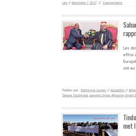
Lee
//
décembre 7, 2017
//
Commentaire
Sahar
rappr
Les dir
effroi
Europé
ont eu
Publier par :
Katherine Junger
//
Actualités
//
Afri
Sahara Occidental
,
sommet Union Africaine-Union
Tind
met l