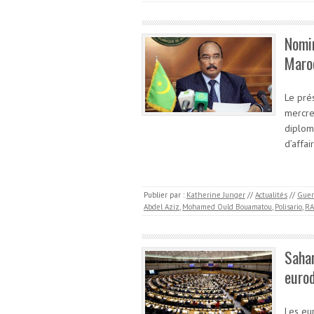
Nomi
Maroc
Le pré
mercre
diploma
d’affa
Publier par :
Katherine Junger
//
Actualités
//
Guer
Abdel Aziz
,
Mohamed Ould Bouamatou
,
Polisario
,
R
Sahar
eurod
Les eu