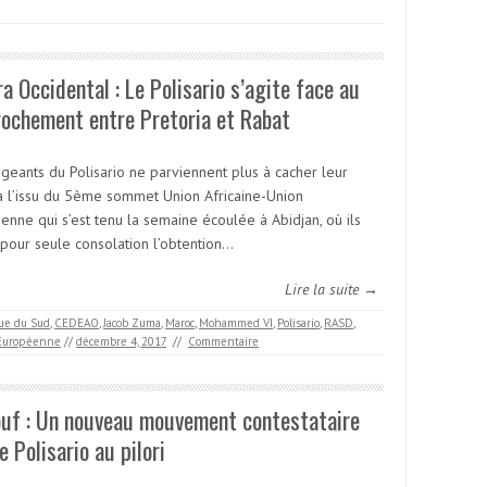
a Occidental : Le Polisario s’agite face au
ochement entre Pretoria et Rabat
igeants du Polisario ne parviennent plus à cacher leur
 à l’issu du 5ème sommet Union Africaine-Union
enne qui s’est tenu la semaine écoulée à Abidjan, où ils
 pour seule consolation l’obtention…
Lire la suite →
que du Sud
,
CEDEAO
,
Jacob Zuma
,
Maroc
,
Mohammed VI
,
Polisario
,
RASD
,
 Européenne
//
décembre 4, 2017
//
Commentaire
ouf : Un nouveau mouvement contestataire
e Polisario au pilori