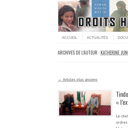
Aller au contenu
Menu
ACCUEIL
ACTUALITÉS
DOCU
ARCHIVES DE L’AUTEUR :
KATHERINE JUN
Navigation des articles
←
Articles plus anciens
Tindo
« l’e
Le chef
ordres