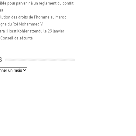
ible pour parvenir à un règlement du conflit
ra
lution des droits de l’homme au Maroc
règne du Roi Mohammed VI
a : Horst Köhler attendu le 29 janvier
 Conseil de sécurité
S