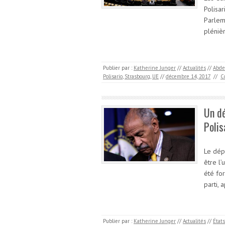
Polisa
Parlem
pléniè
Publier par :
Katherine Junger
//
Actualités
//
Abde
Polisario
,
Strasbourg
,
UE
//
décembre 14, 2017
//
C
Un dé
Polis
Le dép
être l’
été fo
parti, 
Publier par :
Katherine Junger
//
Actualités
//
États