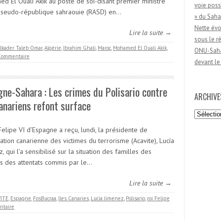
d El Ouali Akik au poste de soi-disant premier ministre
voie poss
pseudo-république sahraouie (RASD) en…
» du Saha
Nette évo
Lire la suite →
sous le 
lkader Taleb Omar
,
Algérie
,
Ibrahim Ghali
,
Maroc
,
Mohamed El Ouali Akik
,
ONU-Sahar
Commentaire
devant le
ne-Sahara : Les crimes du Polisario contre
ARCHIVE
anariens refont surface
Archives
Felipe VI d’Espagne a reçu, lundi, la présidente de
iation canarienne des victimes du terrorisme (Acavite), Lucía
, qui l’a sensibilisé sur la situation des familles des
es des attentats commis par le…
Lire la suite →
ITE
,
Espagne
,
FosBucraa
,
Iles Canaries
,
Lucia Jimenez
,
Polisario
,
roi Felipe
taire