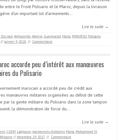
e entre le Front Polisario et le Maroc, depuis la livraison
Algérie d’un important lot d’armements…
Lire la suite →
a Eco race
,
Aghouinite
,
Algérie
,
Guerguerat
,
Maroc
,
MINURSO
,
Polisario
,
//
janvier 9, 2018
//
Commentaire
aroc accorde peu d’intérêt aux manœuvres
aires du Polisario
vernement marocain a accordé peu de crédit aux
res manœuvres militaires organisées au début de cette
e par la gente militaire du Polisario dans la zone tampon
gouinit. la démonstration de force du…
Lire la suite →
init
,
CGEM
,
Laâyoune
,
manœuvres militaires
,
Maroc
,
Mohammed VI
,
Africaine
//
décembre 29, 2017
//
Commentaire