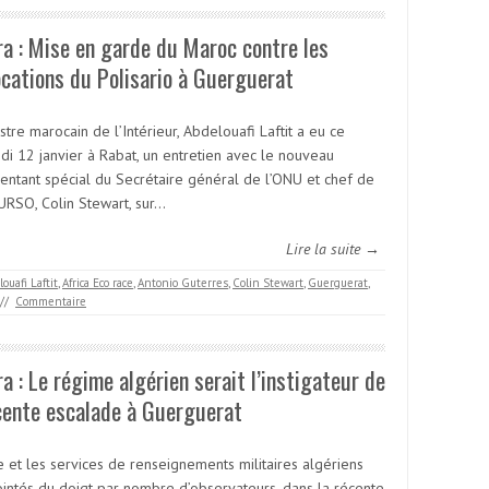
a : Mise en garde du Maroc contre les
cations du Polisario à Guerguerat
stre marocain de l’Intérieur, Abdelouafi Laftit a eu ce
di 12 janvier à Rabat, un entretien avec le nouveau
entant spécial du Secrétaire général de l’ONU et chef de
URSO, Colin Stewart, sur…
Lire la suite →
ouafi Laftit
,
Africa Eco race
,
Antonio Guterres
,
Colin Stewart
,
Guerguerat
,
//
Commentaire
a : Le régime algérien serait l’instigateur de
cente escalade à Guerguerat
e et les services de renseignements militaires algériens
ointés du doigt par nombre d’observateurs, dans la récente