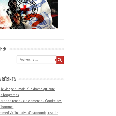
CHER
he
S RÉCENTS
 le visage humain d’un drame qui dure
rop longtemps
aroc en tête du classement du Comité des
e l’homme
med VI: L’Initiative d’autonomie, « seule