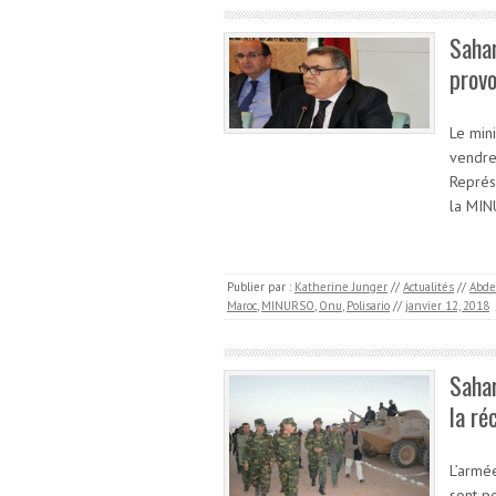
Sahar
provo
Le mini
vendre
Représ
la MIN
Publier par :
Katherine Junger
//
Actualités
//
Abdel
Maroc
,
MINURSO
,
Onu
,
Polisario
//
janvier 12, 2018
Sahar
la ré
L’armé
sont p