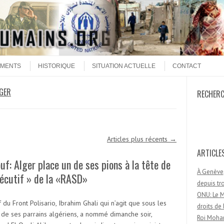
MENTS
HISTORIQUE
SITUATION ACTUELLE
CONTACT
GER
RECHER
Recherc
Articles plus récents
→
ARTICLE
uf: Alger place un de ses pions à la tête de
À Genève,
xécutif » de la «RASD»
depuis t
ONU: Le M
 du Front Polisario, Ibrahim Ghali qui n’agit que sous les
droits d
 de ses parrains algériens, a nommé dimanche soir,
Roi Moham