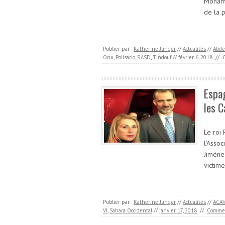
Mohame
de la 
Publier par :
Katherine Junger
//
Actualités
//
Abde
Onu
,
Polisario
,
RASD
,
Tindouf
//
février 6, 2018
//
Espag
les C
Le roi 
l’Assoc
Jiménez
victim
Publier par :
Katherine Junger
//
Actualités
//
ACAV
VI
,
Sahara Occidental
//
janvier 17, 2018
//
Commen