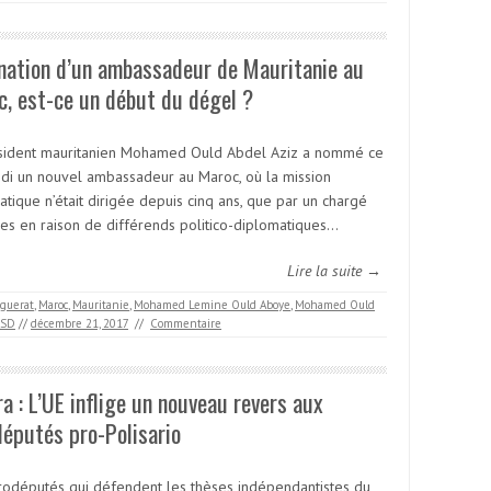
nation d’un ambassadeur de Mauritanie au
, est-ce un début du dégel ?
sident mauritanien Mohamed Ould Abdel Aziz a nommé ce
di un nouvel ambassadeur au Maroc, où la mission
tique n’était dirigée depuis cinq ans, que par un chargé
ires en raison de différends politico-diplomatiques…
Lire la suite →
guerat
,
Maroc
,
Mauritanie
,
Mohamed Lemine Ould Aboye
,
Mohamed Ould
ASD
//
décembre 21, 2017
//
Commentaire
a : L’UE inflige un nouveau revers aux
éputés pro-Polisario
rodéputés qui défendent les thèses indépendantistes du