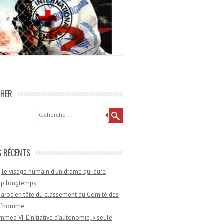
CHER
he
S RÉCENTS
 le visage humain d’un drame qui dure
rop longtemps
aroc en tête du classement du Comité des
e l’homme
med VI: L’Initiative d’autonomie, « seule