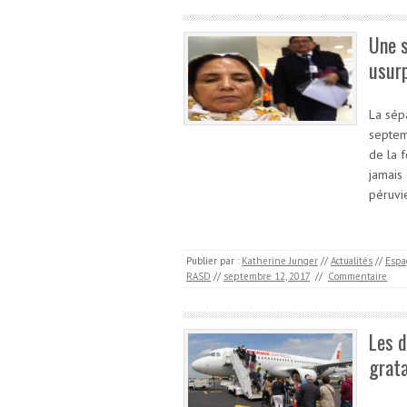
Une s
usurp
La sép
septem
de la 
jamais 
péruvi
Publier par :
Katherine Junger
//
Actualités
//
Espa
RASD
//
septembre 12, 2017
//
Commentaire
Les d
grat