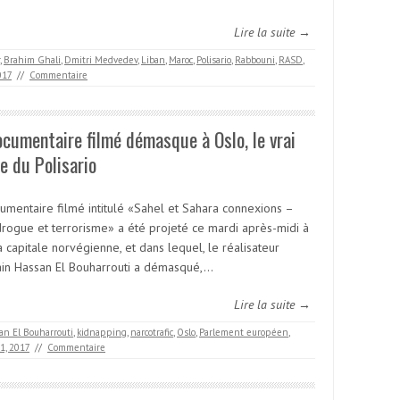
Lire la suite →
,
Brahim Ghali
,
Dmitri Medvedev
,
Liban
,
Maroc
,
Polisario
,
Rabbouni
,
RASD
,
017
//
Commentaire
cumentaire filmé démasque à Oslo, le vrai
e du Polisario
umentaire filmé intitulé «Sahel et Sahara connexions –
 drogue et terrorisme» a été projeté ce mardi après-midi à
a capitale norvégienne, et dans lequel, le réalisateur
in Hassan El Bouharrouti a démasqué,…
Lire la suite →
an El Bouharrouti
,
kidnapping
,
narcotrafic
,
Oslo
,
Parlement européen
,
1, 2017
//
Commentaire