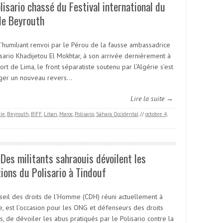
lisario chassé du Festival international du
de Beyrouth
l’humiliant renvoi par le Pérou de la fausse ambassadrice
isario Khadijetou El Mokhtar, à son arrivée dernièrement à
ort de Lima, le front séparatiste soutenu par l’Algérie s’est
liger un nouveau revers…
Lire la suite →
rie
,
Beyrouth
,
BIFF
,
Liban
,
Maroc
,
Polisario
,
Sahara Occidental
//
octobre 4,
Des militants sahraouis dévoilent les
ions du Polisario à Tindouf
seil des droits de l’Homme (CDH) réuni actuellement à
, est l’occasion pour les ONG et défenseurs des droits
, de dévoiler les abus pratiqués par le Polisario contre la