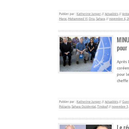
Publier par :
Katherine Junger
//
Actualités
//
Anto
Maroc
,
Mohammed VI
,
Onu
,
Sahara
//
novembre 6, 2
MINU
pour 
Après l
coréen
pour le
cheffe
Publier par :
Katherine Junger
//
Actualités
//
Guer
Polisario
,
Sahara Occidental
,
Tindouf
//
novembre 3,
Le ré