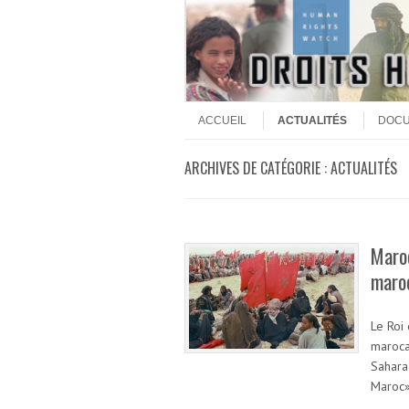
Aller au contenu
Menu
ACCUEIL
ACTUALITÉS
DOC
ARCHIVES DE CATÉGORIE :
ACTUALITÉS
Maro
maro
Le Roi
maroca
Sahara
Maroc»