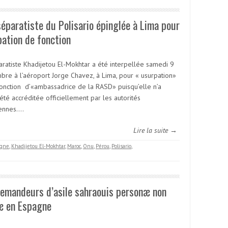
éparatiste du Polisario épinglée à Lima pour
ation de fonction
aratiste Khadijetou El-Mokhtar a été interpellée samedi 9
bre à l’aéroport Jorge Chavez, à Lima, pour « usurpation»
fonction d’«ambassadrice de la RASD» puisqu’elle n’a
été accréditée officiellement par les autorités
ennes.…
Lire la suite →
gne
,
Khadijetou El-Mokhtar
,
Maroc
,
Onu
,
Pérou
,
Polisario
,
emandeurs d’asile sahraouis personæ non
æ en Espagne