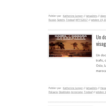
Publier par :
Katherine Junger
//
Actualités
//
Alger
Russie
,
Scotchi
,
Tindouf
,
WFYS2017
//
octobre 19, 2
Un do
visag
Un doc
trafic,
Oslo, l
maroca
Publier par :
Katherine Junger
//
Actualités
//
Hass
Polisario
,
Stockholm
,
terrorisme
,
Tindouf
//
octobre 1