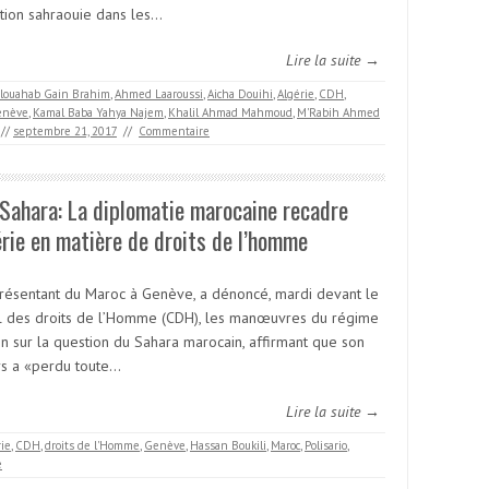
tion sahraouie dans les…
Lire la suite →
louahab Gain Brahim
,
Ahmed Laaroussi
,
Aicha Douihi
,
Algérie
,
CDH
,
enève
,
Kamal Baba Yahya Najem
,
Khalil Ahmad Mahmoud
,
M'Rabih Ahmed
//
septembre 21, 2017
//
Commentaire
ahara: La diplomatie marocaine recadre
érie en matière de droits de l’homme
résentant du Maroc à Genève, a dénoncé, mardi devant le
l des droits de l’Homme (CDH), les manœuvres du régime
en sur la question du Sahara marocain, affirmant que son
rs a «perdu toute…
Lire la suite →
rie
,
CDH
,
droits de l'Homme
,
Genève
,
Hassan Boukili
,
Maroc
,
Polisario
,
e