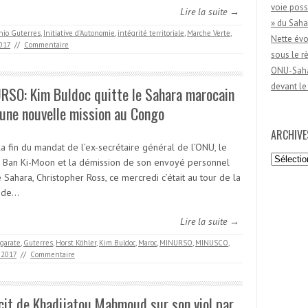
voie poss
Lire la suite →
» du Saha
nio Guterres
,
Initiative d’Autonomie
,
intégrité territoriale
,
Marche Verte
,
Nette évo
017
//
Commentaire
sous le 
ONU-Sahar
devant le
RSO: Kim Buldoc quitte le Sahara marocain
une nouvelle mission au Congo
ARCHIVE
a fin du mandat de l’ex-secrétaire général de l’ONU, le
Archives
 Ban Ki-Moon et la démission de son envoyé personnel
 Sahara, Christopher Ross, ce mercredi c’était au tour de la
 de…
Lire la suite →
garate
,
Guterres
,
Horst Köhler
,
Kim Buldoc
,
Maroc
,
MINURSO
,
MINUSCO
,
 2017
//
Commentaire
cit de Khadijatou Mahmoud sur son viol par