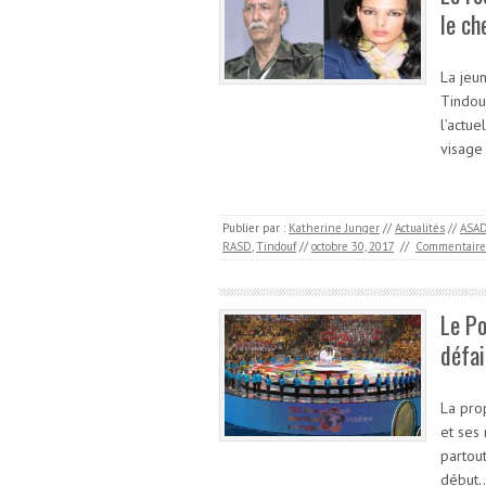
le ch
La jeu
Tindou
l’actue
visage
Publier par :
Katherine Junger
//
Actualités
//
ASA
RASD
,
Tindouf
//
octobre 30, 2017
//
Commentaire
Le Po
défai
La pro
et ses 
partout
début