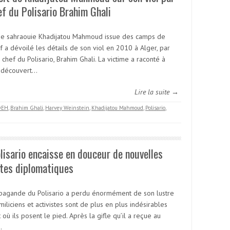
ef du Polisario Brahim Ghali
ne sahraouie Khadijatou Mahmoud issue des camps de
f a dévoilé les détails de son viol en 2010 à Alger, par
l chef du Polisario, Brahim Ghali. La victime a raconté à
 découvert…
Lire la suite →
DEH
,
Brahim Ghali
,
Harvey Weinstein
,
Khadijatou Mahmoud
,
Polisario
,
lisario encaisse en douceur de nouvelles
tes diplomatiques
pagande du Polisario a perdu énormément de son lustre
miliciens et activistes sont de plus en plus indésirables
 où ils posent le pied. Après la gifle qu’il a reçue au
…