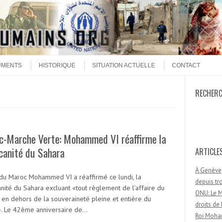
UMENTS
HISTORIQUE
SITUATION ACTUELLE
CONTACT
RECHER
Recherc
c-Marche Verte: Mohammed VI réaffirme la
canité du Sahara
ARTICLE
À Genève,
 du Maroc Mohammed VI a réaffirmé ce lundi, la
depuis t
nité du Sahara excluant «tout règlement de l’affaire du
ONU: Le M
 en dehors de la souveraineté pleine et entière du
droits d
. Le 42ème anniversaire de…
Roi Moham