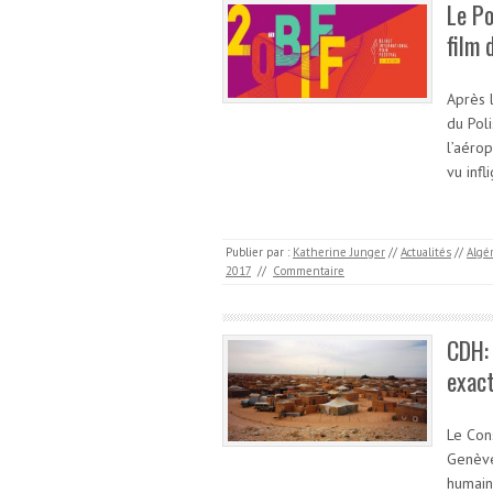
Le Po
film 
Après 
du Pol
l’aérop
vu inf
Publier par :
Katherine Junger
//
Actualités
//
Algé
2017
//
Commentaire
CDH: 
exact
Le Con
Genève
humains