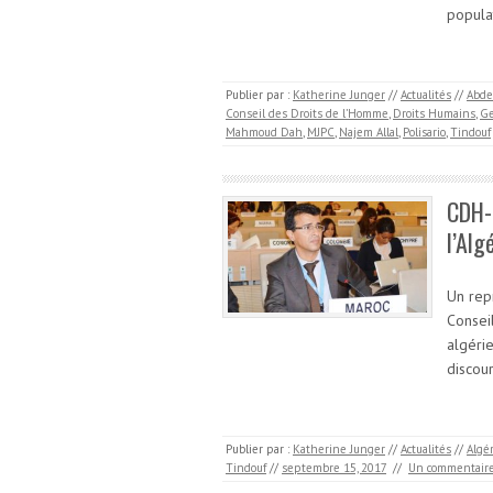
popula
Publier par :
Katherine Junger
//
Actualités
//
Abde
Conseil des Droits de l’Homme
,
Droits Humains
,
G
Mahmoud Dah
,
MJPC
,
Najem Allal
,
Polisario
,
Tindouf
CDH-S
l’Alg
Un rep
Consei
algéri
discou
Publier par :
Katherine Junger
//
Actualités
//
Algé
Tindouf
//
septembre 15, 2017
//
Un commentair