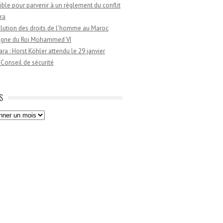
ible pour parvenir à un règlement du conflit
ra
lution des droits de l’homme au Maroc
règne du Roi Mohammed VI
a : Horst Köhler attendu le 29 janvier
 Conseil de sécurité
S