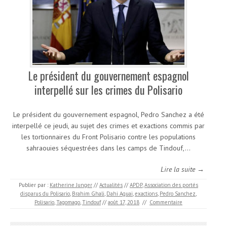
Le président du gouvernement espagnol
interpellé sur les crimes du Polisario
Le président du gouvernement espagnol, Pedro Sanchez a été
interpellé ce jeudi, au sujet des crimes et exactions commis par
les tortionnaires du Front Polisario contre les populations
sahraouies séquestrées dans les camps de Tindouf,…
Lire la suite →
Publier par :
Katherine Junger
//
Actualités
//
APDP
,
Association des portés
disparus du Polisario
,
Brahim Ghali
,
Dahi Aguai
,
exactions
,
Pedro Sanchez
,
Polisario
,
Tagomago
,
Tindouf
//
août 17, 2018
//
Commentaire