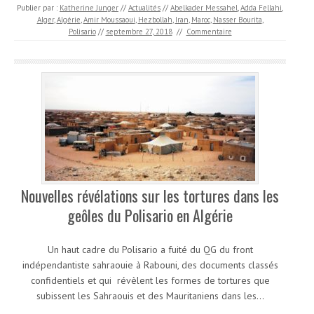
Publier par :
Katherine Junger
//
Actualités
//
Abelkader Messahel
,
Adda Fellahi
,
Alger
,
Algérie
,
Amir Moussaoui
,
Hezbollah
,
Iran
,
Maroc
,
Nasser Bourita
,
Polisario
//
septembre 27, 2018
//
Commentaire
Nouvelles révélations sur les tortures dans les
geôles du Polisario en Algérie
Un haut cadre du Polisario a fuité du QG du front
indépendantiste sahraouie à Rabouni, des documents classés
confidentiels et qui révèlent les formes de tortures que
subissent les Sahraouis et des Mauritaniens dans les…