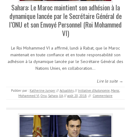
Sahara: Le Maroc maintient son adhésion à la
dynamique lancée par le Secrétaire Général de
l’ONU et son Envoyé Personnel (Roi Mohammed
VI)
Le Roi Mohammed VI a affirmé, lundi à Rabat, que le Maroc
maintenait en toute confiance et en toute responsabilité son
adhésion à la dynamique lancée par le Secrétaire Général des
Nations Unies, en collaboration…
Lire la suite →
Publier par :
Katherine Junger
//
Actualités
//
Initiative d’Autonomie
,
Maroc
,
Mohammed VI
,
Onu
,
Sahara
,
UA
//
août 20, 2018
//
Commentaire