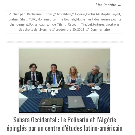
Lire la suite →
Publier par :
Katherine Junger
//
Actualités
//
Algérie
,
Bachir Mustapha Sayed
,
Ibrahim Ghali
,
MJPC
,
Mohamed Lamine Bouhali
,
Mouvement des jeunes pour le
changement
,
Polisario
,
prison de Tifariti
,
Rabouni
,
Tindouf
,
tortures
,
violations
des droits de l’Homme
//
septembre 20, 2018
//
Commentaire
Sahara Occidental : Le Polisario et l’Algérie
épinglés par un centre d’études latino-américain