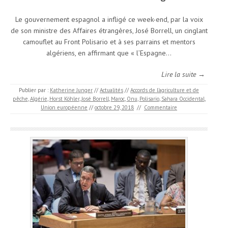
Le gouvernement espagnol a infligé ce week-end, par la voix
de son ministre des Affaires étrangères, José Borrell, un cinglant
camouflet au Front Polisario et à ses parrains et mentors
algériens, en affirmant que « l’Espagne…
Lire la suite →
Publier par :
Katherine Junger
//
Actualités
//
Accords de l'agriculture et de
pêche
,
Algérie
,
Horst Köhler
,
José Borrell
,
Maroc
,
Onu
,
Polisario
,
Sahara Occidental
,
Union européenne
//
octobre 29, 2018
//
Commentaire