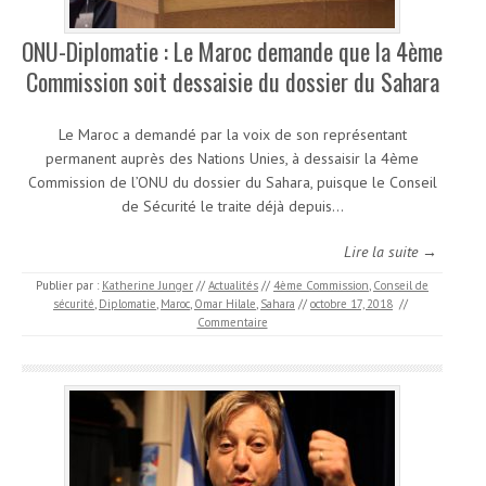
ONU-Diplomatie : Le Maroc demande que la 4ème
Commission soit dessaisie du dossier du Sahara
Le Maroc a demandé par la voix de son représentant
permanent auprès des Nations Unies, à dessaisir la 4ème
Commission de l’ONU du dossier du Sahara, puisque le Conseil
de Sécurité le traite déjà depuis…
Lire la suite →
Publier par :
Katherine Junger
//
Actualités
//
4ème Commission
,
Conseil de
sécurité
,
Diplomatie
,
Maroc
,
Omar Hilale
,
Sahara
//
octobre 17, 2018
//
Commentaire