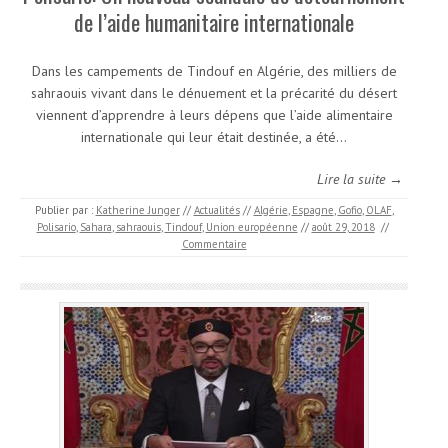
de l’aide humanitaire internationale
Dans les campements de Tindouf en Algérie, des milliers de
sahraouis vivant dans le dénuement et la précarité du désert
viennent d’apprendre à leurs dépens que l’aide alimentaire
internationale qui leur était destinée, a été…
Lire la suite →
Publier par :
Katherine Junger
//
Actualités
//
Algérie
,
Espagne
,
Gofio
,
OLAF
,
Polisario
,
Sahara
,
sahraouis
,
Tindouf
,
Union européenne
//
août 29, 2018
//
Commentaire