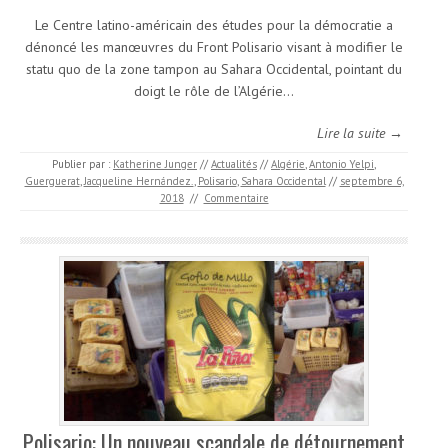
Le Centre latino-américain des études pour la démocratie a
dénoncé les manœuvres du Front Polisario visant à modifier le
statu quo de la zone tampon au Sahara Occidental, pointant du
doigt le rôle de l’Algérie…
Lire la suite →
Publier par :
Katherine Junger
//
Actualités
//
Algérie
,
Antonio Yelpi
,
Guerguerat
,
Jacqueline Hernández.
,
Polisario
,
Sahara Occidental
//
septembre 6,
2018
//
Commentaire
Polisario: Un nouveau scandale de détournement