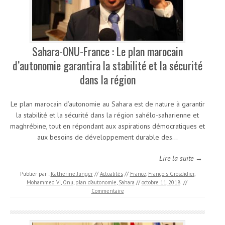
Sahara-ONU-France : Le plan marocain
d’autonomie garantira la stabilité et la sécurité
dans la région
Le plan marocain d’autonomie au Sahara est de nature à garantir
la stabilité et la sécurité dans la région sahélo-saharienne et
maghrébine, tout en répondant aux aspirations démocratiques et
aux besoins de développement durable des…
Lire la suite →
Publier par :
Katherine Junger
//
Actualités
//
France
,
François Grosdidier
,
Mohammed VI
,
Onu
,
plan d’autonomie
,
Sahara
//
octobre 11, 2018
//
Commentaire