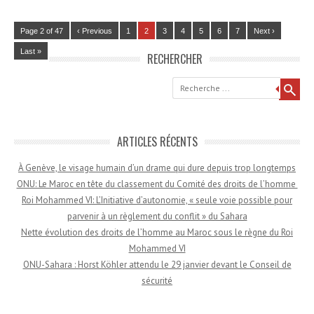
Page 2 of 47
‹ Previous
1
2
3
4
5
6
7
Next ›
Last »
RECHERCHER
Recherche
ARTICLES RÉCENTS
À Genève, le visage humain d’un drame qui dure depuis trop longtemps
ONU: Le Maroc en tête du classement du Comité des droits de l’homme
Roi Mohammed VI: L’Initiative d’autonomie, « seule voie possible pour
parvenir à un règlement du conflit » du Sahara
Nette évolution des droits de l’homme au Maroc sous le règne du Roi
Mohammed VI
ONU-Sahara : Horst Köhler attendu le 29 janvier devant le Conseil de
sécurité