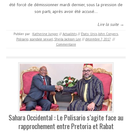
été forcé de démissionner mardi dernier, sous la pression de
son parti, après avoir été accusé…
Lire la suite →
Publier par :
Katherine Junger
//
Actualités
//
États- Unis
,
John Conyers
,
Polisario
,
scandale sexuel
,
Sheila Jackson Lee
//
décembre 7, 2017
//
Commentaire
Sahara Occidental : Le Polisario s’agite face au
rapprochement entre Pretoria et Rabat