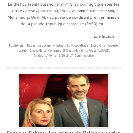
Le chef du Front Polisario, Ibrahim Ghali qui n’agit que sous les
ordres de ses parrains algériens, a nommé dimanche soir,
Mohamed El Ouali Akik au poste de soi-disant premier ministre
de la pseudo-république sahraouie (RASD) en…
Lire la suite →
Publier par :
Katherine Junger
//
Actualités
//
Abdelkader Taleb Omar
,
Algérie
,
Ibrahim Ghali
,
Maroc
,
Mohamed El Ouali Akik
,
Onu
,
Polisario
,
RASD
,
Tindouf
//
février 6, 2018
//
Commentaire