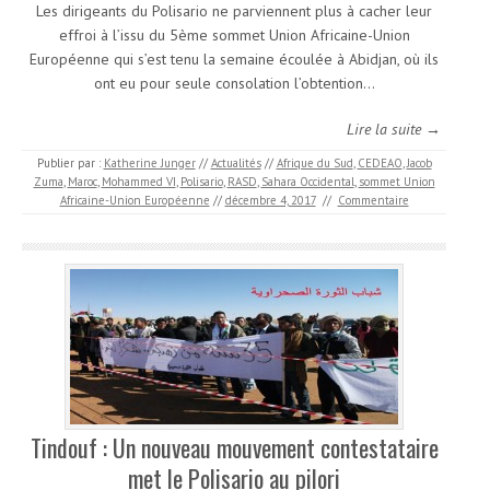
Les dirigeants du Polisario ne parviennent plus à cacher leur
effroi à l’issu du 5ème sommet Union Africaine-Union
Européenne qui s’est tenu la semaine écoulée à Abidjan, où ils
ont eu pour seule consolation l’obtention…
Lire la suite →
Publier par :
Katherine Junger
//
Actualités
//
Afrique du Sud
,
CEDEAO
,
Jacob
Zuma
,
Maroc
,
Mohammed VI
,
Polisario
,
RASD
,
Sahara Occidental
,
sommet Union
Africaine-Union Européenne
//
décembre 4, 2017
//
Commentaire
Tindouf : Un nouveau mouvement contestataire
met le Polisario au pilori