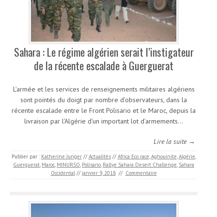
Sahara : Le régime algérien serait l’instigateur
de la récente escalade à Guerguerat
L’armée et les services de renseignements militaires algériens
sont pointés du doigt par nombre d’observateurs, dans la
récente escalade entre le Front Polisario et le Maroc, depuis la
livraison par l’Algérie d’un important lot d’armements…
Lire la suite →
Publier par :
Katherine Junger
//
Actualités
//
Africa Eco race
,
Aghouinite
,
Algérie
,
Guerguerat
,
Maroc
,
MINURSO
,
Polisario
,
Rallye Sahara Desert Challenge
,
Sahara
Occidental
//
janvier 9, 2018
//
Commentaire