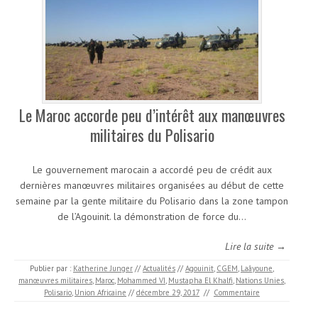
Le Maroc accorde peu d’intérêt aux manœuvres
militaires du Polisario
Le gouvernement marocain a accordé peu de crédit aux
dernières manœuvres militaires organisées au début de cette
semaine par la gente militaire du Polisario dans la zone tampon
de l’Agouinit. la démonstration de force du…
Lire la suite →
Publier par :
Katherine Junger
//
Actualités
//
Agouinit
,
CGEM
,
Laâyoune
,
manœuvres militaires
,
Maroc
,
Mohammed VI
,
Mustapha El Khalfi
,
Nations Unies
,
Polisario
,
Union Africaine
//
décembre 29, 2017
//
Commentaire