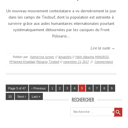
Un nouveau mouvement contestataire a vu dernièrement le jour
dans les camps de Tindouf, dont la population est astreinte à
survivre grâce aux aides humanitaires internationales pourtant
systématiquement détournées par les caciques du Front
Polisario…
Lire la suite →
Publier par :
Katherine Junger
//
Actualités
//
Hdih Abouiha
,
MINURSO
,
M’Hamed Khaddad
,
Polisario
,
Tindouf
//
novembre 21, 2017
//
Commentaire
Page 5 of 47
‹ Previous
1
2
3
4
5
6
7
8
9
10
Next ›
Last »
RECHERCHER
Recherche