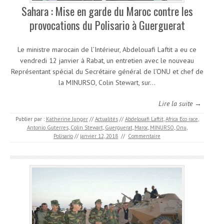
Sahara : Mise en garde du Maroc contre les
provocations du Polisario à Guerguerat
Le ministre marocain de l’Intérieur, Abdelouafi Laftit a eu ce
vendredi 12 janvier à Rabat, un entretien avec le nouveau
Représentant spécial du Secrétaire général de l’ONU et chef de
la MINURSO, Colin Stewart, sur…
Lire la suite →
Publier par :
Katherine Junger
//
Actualités
//
Abdelouafi Laftit
,
Africa Eco race
,
Antonio Guterres
,
Colin Stewart
,
Guerguerat
,
Maroc
,
MINURSO
,
Onu
,
Polisario
//
janvier 12, 2018
//
Commentaire