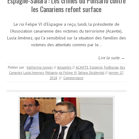
Espagne-Sahara : Les crimes du Polisario contre
les Canariens refont surface
Le roi Felipe VI d’Espagne a reçu, lundi, la présidente de
l’Association canarienne des victimes du terrorisme (Acavite),
Lucía Jiménez, qui l’a sensibilisé sur la situation des familles des
victimes des attentats commis par le…
Lire la suite →
Publier par :
Katherine Junger
//
Actualités
//
ACAVITE
,
Espagne
,
FosBucraa
,
Iles
Canaries
,
Lucia Jimenez
,
Polisario
,
roi Felipe VI
,
Sahara Occidental
//
janvier 17,
2018
//
Commentaire