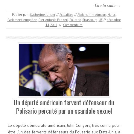
Lire la suite →
Publier par :
Katherine Junger
//
Actualités
//
Abderrahim Atmoun
,
Maroc
,
Parlement européen
,
Pier Antonio Panzeri
,
Polisario
,
Strasbourg
,
UE
//
décembre
14, 2017
//
Commentaire
Un député américain fervent défenseur du
Polisario percuté par un scandale sexuel
Le député démocrate américain, John Conyers, très connu pour
être l’un des fervents défenseurs du Polisario aux Etats-Unis, a